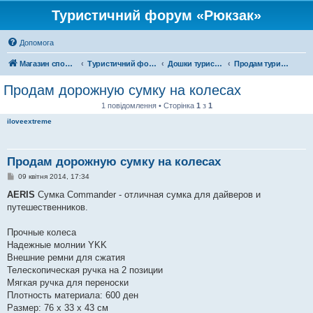
Туристичний форум «Рюкзак»
Допомога
Магазин спорядження
Туристичний форум «Рюкзак»
Дошки туристичних оголошень
Продам туристичне спорядження
Продам дорожную сумку на колесах
1 повідомлення • Сторінка
1
з
1
iloveextreme
Продам дорожную сумку на колесах
П
09 квітня 2014, 17:34
о
в
AERIS
Сумка Commander - отличная сумка для дайверов и
і
путешественников.
д
о
м
Прочные колеса
л
е
Надежные молнии YKK
н
Внешние ремни для сжатия
н
я
Телескопическая ручка на 2 позиции
Мягкая ручка для переноски
Плотность материала: 600 ден
Размер: 76 х 33 х 43 см