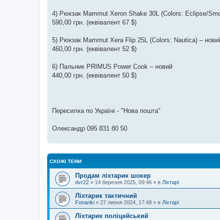
4) Рюкзак Mammut Xeron Shake 30L (Colors: Eclipse/Sm
590,00 грн. (еквівалент 67 $)
5) Рюкзак Mammut Xera Flip 25L (Colors: Nautica) – нови
460,00 грн. (еквівалент 52 $)
6) Пальник PRIMUS Power Cook – новий
440,00 грн. (еквівалент 50 $)
Пересилка по Україні - "Нова пошта"
Олександр 095 831 80 50
СХОЖІ ТЕМИ
Продам ліхтарик шокер
dvr22
»
14 березня 2025, 09:46
» в
Ліхтарі
Ліхтарик тактичний
Fonariki
»
27 липня 2024, 17:48
» в
Ліхтарі
Ліхтарик поліцейський