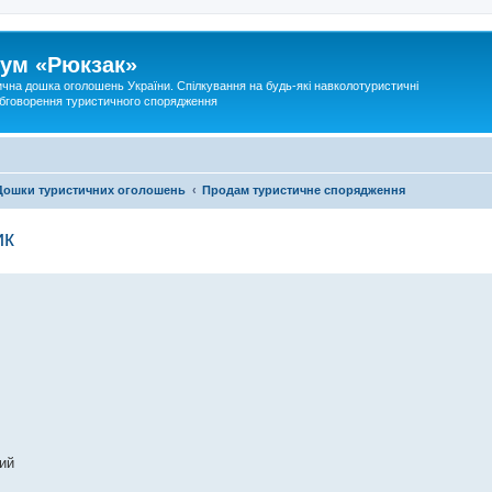
ум «Рюкзак»
ична дошка оголошень України. Спілкування на будь-які навколотуристичні
 обговорення туристичного спорядження
Дошки туристичних оголошень
Продам туристичне спорядження
ик
вий