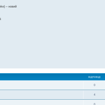
oke) – новий
й
ВІДПОВІДІ
0
4
0