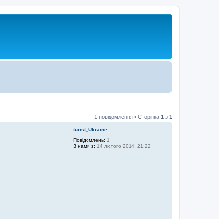
1 повідомлення • Сторінка
1
з
1
turist_Ukraine
Повідомлень:
1
З нами з:
14 лютого 2014, 21:22