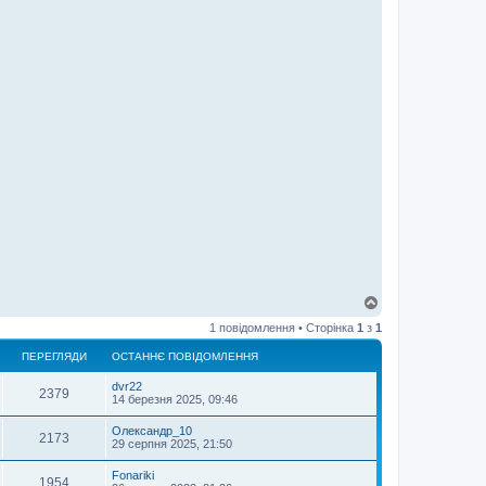
Д
о
1 повідомлення • Сторінка
1
з
1
г
о
ПЕРЕГЛЯДИ
ОСТАННЄ ПОВІДОМЛЕННЯ
р
и
dvr22
2379
14 березня 2025, 09:46
Олександр_10
2173
29 серпня 2025, 21:50
Fonariki
1954