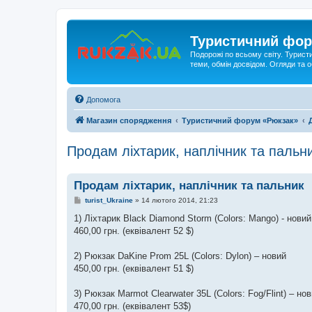
Туристичний фор
Подорожі по всьому світу. Турист
теми, обмін досвідом. Огляди та
Допомога
Магазин спорядження
Туристичний форум «Рюкзак»
Продам ліхтарик, наплічник та пальн
Продам ліхтарик, наплічник та пальник
П
turist_Ukraine
»
14 лютого 2014, 21:23
о
в
1) Ліхтарик Black Diamond Storm (Colors: Mango) - новий
і
460,00 грн. (еквівалент 52 $)
д
о
м
2) Рюкзак DaKine Prom 25L (Colors: Dylon) – новий
л
е
450,00 грн. (еквівалент 51 $)
н
н
я
3) Рюкзак Marmot Clearwater 35L (Colors: Fog/Flint) – но
470,00 грн. (еквівалент 53$)