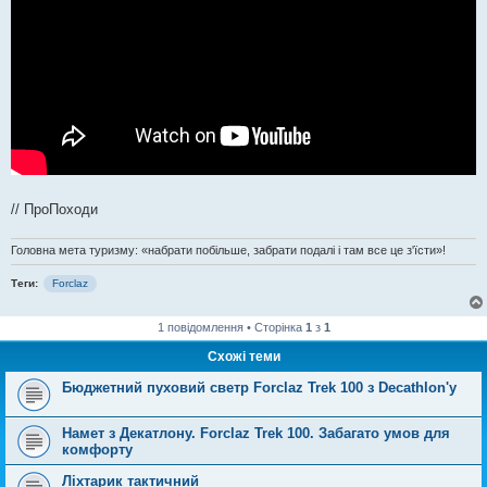
// ПроПоходи
Головна мета туризму: «набрати побільше, забрати подалі і там все це з'їсти»!
Теги:
Forclaz
1 повідомлення • Сторінка
1
з
1
Схожі теми
Бюджетний пуховий светр Forclaz Trek 100 з Decathlon'у
Намет з Декатлону. Forclaz Trek 100. Забагато умов для
комфорту
Ліхтарик тактичний