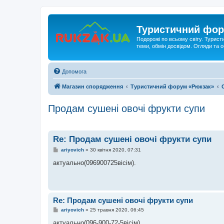
Туристичний фор
Подорожі по всьому світу. Турист
теми, обмін досвідом. Огляди та
Допомога
Магазин спорядження
Туристичний форум «Рюкзак»
Продам сушені овочі фрукти супи
Re: Продам сушені овочі фрукти супи
П
ariyovich
»
30 квітня 2020, 07:31
о
в
актуально(096900725вісім).
і
д
о
м
л
е
Re: Продам сушені овочі фрукти супи
н
н
П
ariyovich
»
25 травня 2020, 06:45
я
о
в
актуально(096-900-72-5вісім)