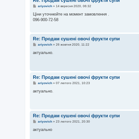
Re: Продам сушені овочі фрукти супи
н
н
П
ariyovich
»
14 вересня 2020, 06:32
я
о
в
Ціни уточнюйте на момент замовлення .
і
096-900-72-58
д
о
м
л
е
Re: Продам сушені овочі фрукти супи
н
н
П
ariyovich
»
26 жовтня 2020, 11:22
я
о
в
актуально.
і
д
о
м
л
е
Re: Продам сушені овочі фрукти супи
н
н
П
ariyovich
»
07 лютого 2021, 10:23
я
о
в
актуально.
і
д
о
м
л
е
Re: Продам сушені овочі фрукти супи
н
н
П
ariyovich
»
23 лютого 2021, 20:30
я
о
в
актуально
і
д