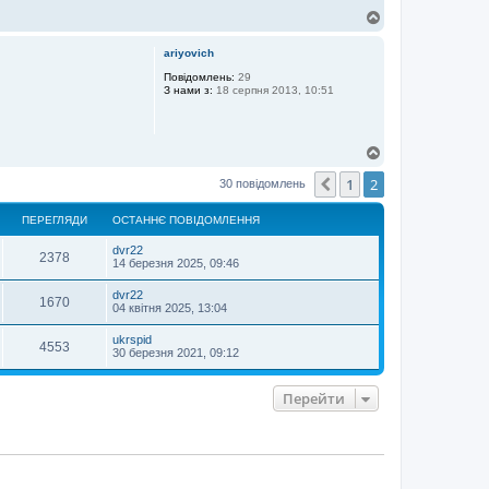
Д
о
г
ariyovich
о
р
Повідомлень:
29
З нами з:
18 серпня 2013, 10:51
и
Д
о
1
2
г
Поперед.
30 повідомлень
о
р
ПЕРЕГЛЯДИ
ОСТАННЄ ПОВІДОМЛЕННЯ
и
dvr22
2378
14 березня 2025, 09:46
dvr22
1670
04 квітня 2025, 13:04
ukrspid
4553
30 березня 2021, 09:12
Перейти