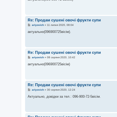
і
д
о
м
л
е
Re: Продам сушені овочі фрукти супи
н
н
П
ariyovich
»
11 липня 2020, 08:04
я
о
в
актуально(096900725вісім).
і
д
о
м
л
е
Re: Продам сушені овочі фрукти супи
н
н
П
ariyovich
»
08 серпня 2020, 10:42
я
о
в
актуально(096900725вісім)
і
д
о
м
л
е
Re: Продам сушені овочі фрукти супи
н
н
П
ariyovich
»
30 серпня 2020, 12:24
я
о
в
Актуально, довідки за тел.: 096-900-72-5вісім.
і
д
о
м
л
е