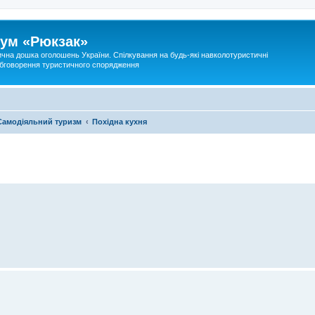
ум «Рюкзак»
ична дошка оголошень України. Спілкування на будь-які навколотуристичні
 обговорення туристичного спорядження
Самодіяльний туризм
Похідна кухня