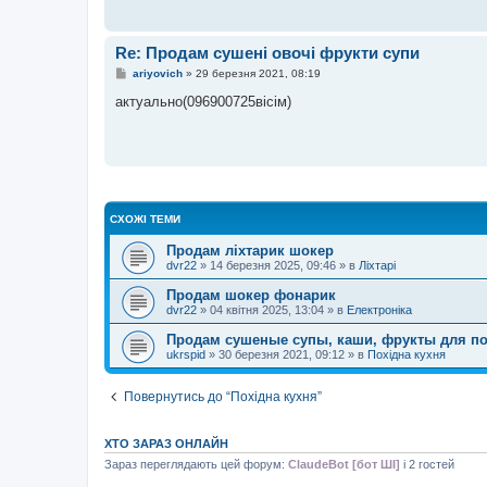
о
м
л
е
Re: Продам сушені овочі фрукти супи
н
н
П
ariyovich
»
29 березня 2021, 08:19
я
о
в
актуально(096900725вісім)
і
д
о
м
л
е
н
н
я
СХОЖІ ТЕМИ
Продам ліхтарик шокер
dvr22
»
14 березня 2025, 09:46
» в
Ліхтарі
Продам шокер фонарик
dvr22
»
04 квітня 2025, 13:04
» в
Електроніка
Продам сушеные супы, каши, фрукты для п
ukrspid
»
30 березня 2021, 09:12
» в
Похідна кухня
Повернутись до “Похідна кухня”
ХТО ЗАРАЗ ОНЛАЙН
Зараз переглядають цей форум:
ClaudeBot [бот ШІ]
і 2 гостей