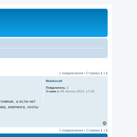
1 повідомлення • Сторінка
1
з
1
MolokovaK
Повідомлень:
2
З нами з:
06 лютого 2014, 17:18
тливчик, а если нет
ма, кемпинга, охоты
Д
о
1 повідомлення • Сторінка
1
з
1
г
о