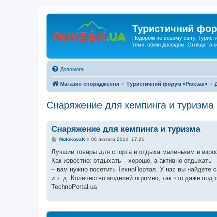
Туристичний фор
Подорожі по всьому світу. Турист
теми, обмін досвідом. Огляди та
Допомога
Магазин спорядження
Туристичний форум «Рюкзак»
Снаряжение для кемпинга и туризма
Снаряжение для кемпинга и туризма
П
MolokovaK
»
06 лютого 2014, 17:21
о
в
Лучшие товары для спорта и отдыха маленьким и взр
і
Как известно: отдыхать – хорошо, а активно отдыхать –
д
о
– вам нужно посетить ТехноПортал. У нас вы найдете 
м
и т. д. Количество моделей огромно, так что даже по
л
е
TechnoPortal.ua
н
н
я