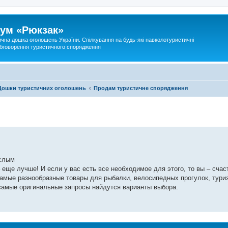
ум «Рюкзак»
ична дошка оголошень України. Спілкування на будь-які навколотуристичні
 обговорення туристичного спорядження
Дошки туристичних оголошень
Продам туристичне спорядження
ослым
 еще лучше! И если у вас есть все необходимое для этого, то вы – счас
самые разнообразные товары для рыбалки, велосипедных прогулок, туриз
д самые оригинальные запросы найдутся варианты выбора.