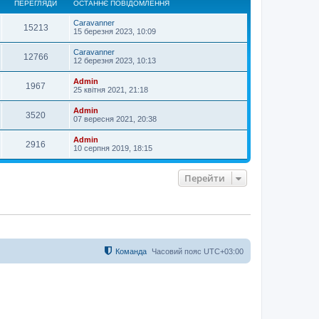
ПЕРЕГЛЯДИ
ОСТАННЄ ПОВІДОМЛЕННЯ
р
и
Caravanner
15213
15 березня 2023, 10:09
Caravanner
12766
12 березня 2023, 10:13
Admin
1967
25 квітня 2021, 21:18
Admin
3520
07 вересня 2021, 20:38
Admin
2916
10 серпня 2019, 18:15
Перейти
Команда
Часовий пояс
UTC+03:00