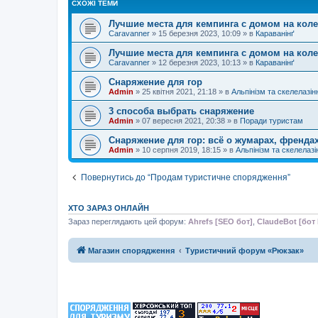
СХОЖІ ТЕМИ
Лучшие места для кемпинга с домом на коле
Caravanner
»
15 березня 2023, 10:09
» в
Караванінґ
Лучшие места для кемпинга с домом на коле
Caravanner
»
12 березня 2023, 10:13
» в
Караванінґ
Снаряжение для гор
Admin
»
25 квітня 2021, 21:18
» в
Альпінізм та скелелазін
3 способа выбрать снаряжение
Admin
»
07 вересня 2021, 20:38
» в
Поради туристам
Снаряжение для гор: всё о жумарах, френдах
Admin
»
10 серпня 2019, 18:15
» в
Альпінізм та скелелазі
Повернутись до “Продам туристичне спорядження”
ХТО ЗАРАЗ ОНЛАЙН
Зараз переглядають цей форум:
Ahrefs [SEO бот]
,
ClaudeBot [бот 
Магазин спорядження
Туристичний форум «Рюкзак»