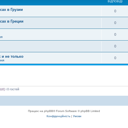
ВІДПОВІДІ
сах в Грузии
0
сах в Греции
0
0
ня
0
 и не только
0
ння
ШІ]
і 0 гостей
Працює на phpBB® Forum Software © phpBB Limited
Конфіденційність
|
Умови