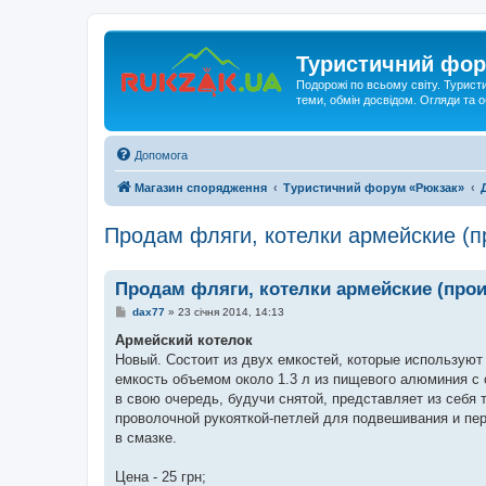
Туристичний фор
Подорожі по всьому світу. Турист
теми, обмін досвідом. Огляди та
Допомога
Магазин спорядження
Туристичний форум «Рюкзак»
Продам фляги, котелки армейские (
Продам фляги, котелки армейские (про
П
dax77
»
23 січня 2014, 14:13
о
в
Армейский котелок
і
Новый. Состоит из двух емкостей, которые используют
д
о
емкость объемом около 1.3 л из пищевого алюминия с
м
в свою очередь, будучи снятой, представляет из себя
л
е
проволочной рукояткой-петлей для подвешивания и пер
н
в смазке.
н
я
Цена - 25 грн;