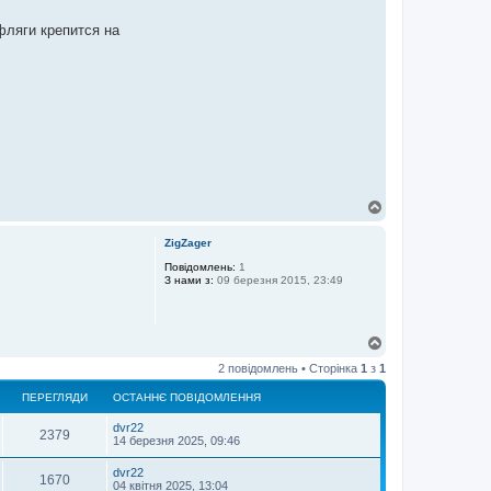
фляги крепится на
Д
о
г
ZigZager
о
р
Повідомлень:
1
З нами з:
09 березня 2015, 23:49
и
Д
о
2 повідомлень • Сторінка
1
з
1
г
о
ПЕРЕГЛЯДИ
ОСТАННЄ ПОВІДОМЛЕННЯ
р
и
dvr22
2379
14 березня 2025, 09:46
dvr22
1670
04 квітня 2025, 13:04