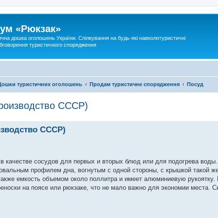
ум «Рюкзак»
ична дошка оголошень України. Спілкування на будь-які навколотуристичні
 обговорення туристичного спорядження
Дошки туристичних оголошень
Продам туристичне спорядження
Посуд
производство СССР)
изводство СССР)
 в качестве сосудов для первых и вторых блюд или для подогрева воды.
 овальным профилем дна, вогнутым с одной стороны, с крышкой такой 
 также емкость объемом около поллитра и имеет алюминиевую рукоятку.
еноски на поясе или рюкзаке, что не мало важно для экономии места. С