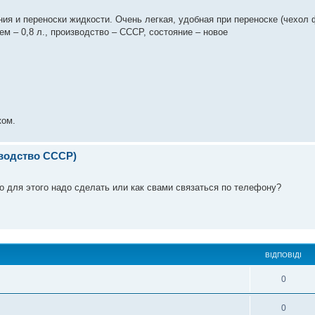
ия и переноски жидкости. Очень легкая, удобная при переноске (чехол 
ъем – 0,8 л., производство – СССР, состояние – новое
жом.
зводство СССР)
о для этого надо сделать или как свами связаться по телефону?
ВІДПОВІДІ
0
0