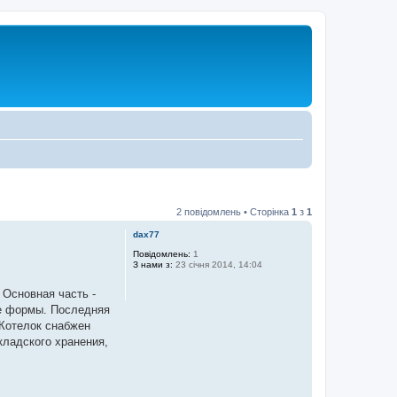
2 повідомлень • Сторінка
1
з
1
dax77
Повідомлень:
1
З нами з:
23 січня 2014, 14:04
 Основная часть -
же формы. Последняя
 Котелок снабжен
кладского хранения,