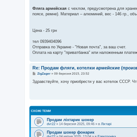
Фляга армейская
с чехлом, предусмотрена для хранен
поясе, ремне). Материал – алюминий, вес - 146 гр., об
Цена - 25 грн
тел 0939404096
Отправка по Украине - "Новая почта", за ваш счет.
Оплата на карту "приватбанка" или наложенным плате
Re: Продам фляги, котелки армейские (прои
П
ZigZager
»
09 березня 2015, 23:52
о
в
Здравствуйте, хочу приобрести у вас котелок СССР. Чт
і
д
о
м
л
е
н
н
СХОЖІ ТЕМИ
я
Продам ліхтарик шокер
dvr22
»
14 березня 2025, 09:46
» в
Ліхтарі
Продам шокер фонарик
dvr22
»
04 квітня 2025, 13:04
» в
Електроніка