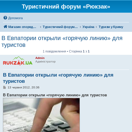
Туристичний форум «Рюкзак»
Допомога
Магазин спорядження
Туристичний форум «Рюкзак»
Україна
Туризм у Криму
В Евпатории открыли «горячую линию» для
туристов
1 повідомлення • Сторінка
1
з
1
Admin
Адміністратор
В Евпатории открыли «горячую линию» для
туристов
П
13 червня 2012, 20:36
о
в
В Евпатории открыли «горячую линию» для туристов
і
д
о
м
л
е
н
н
я