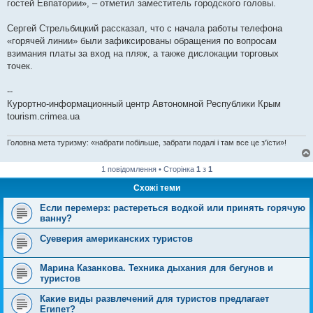
гостей Евпатории», – отметил заместитель городского головы.
Сергей Стрельбицкий рассказал, что с начала работы телефона
«горячей линии» были зафиксированы обращения по вопросам
взимания платы за вход на пляж, а также дислокации торговых
точек.
--
Курортно-информационный центр Автономной Республики Крым
tourism.crimea.ua
Головна мета туризму: «набрати побільше, забрати подалі і там все це з'їсти»!
1 повідомлення • Сторінка
1
з
1
Схожі теми
Если перемерз: растереться водкой или принять горячую
ванну?
Суеверия американских туристов
Марина Казанкова. Техника дыхания для бегунов и
туристов
Какие виды развлечений для туристов предлагает
Египет?