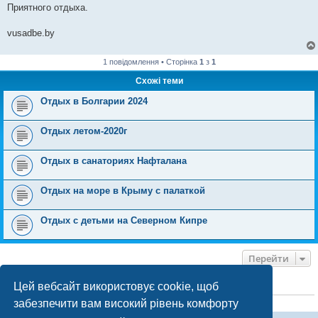
Приятного отдыха.
vusadbe.by
1 повідомлення • Сторінка
1
з
1
Схожі теми
Отдых в Болгарии 2024
Отдых летом-2020г
Отдых в санаториях Нафталана
Отдых на море в Крыму с палаткой
Отдых с детьми на Северном Кипре
Перейти
Цей вебсайт використовує cookie, щоб
ХТО ЗАРАЗ ОНЛАЙН
забезпечити вам високий рівень комфорту
Зараз переглядають цей форум:
ClaudeBot [бот ШІ]
і 0 гостей