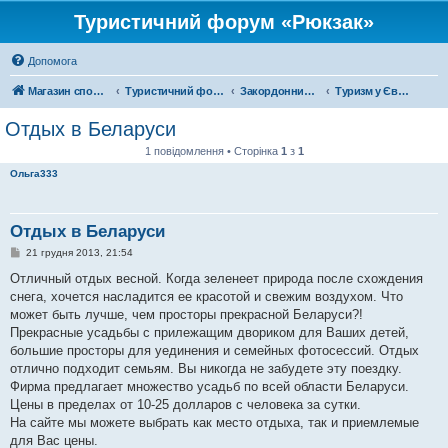
Туристичний форум «Рюкзак»
Допомога
Магазин спорядження
Туристичний форум «Рюкзак»
Закордонний туризм
Туризм у Європі
Отдых в Беларуси
1 повідомлення • Сторінка
1
з
1
Ольга333
Отдых в Беларуси
П
21 грудня 2013, 21:54
о
в
Отличный отдых весной. Когда зеленеет природа после схождения
і
снега, хочется насладится ее красотой и свежим воздухом. Что
д
о
может быть лучше, чем просторы прекрасной Беларуси?!
м
Прекрасные усадьбы с прилежащим двориком для Ваших детей,
л
е
большие просторы для уединения и семейных фотосессий. Отдых
н
отлично подходит семьям. Вы никогда не забудете эту поездку.
н
я
Фирма предлагает множество усадьб по всей области Беларуси.
Цены в пределах от 10-25 долларов с человека за сутки.
На сайте мы можете выбрать как место отдыха, так и приемлемые
для Вас цены.