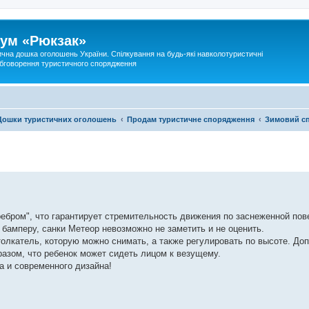
ум «Рюкзак»
ична дошка оголошень України. Спілкування на будь-які навколотуристичні
 обговорення туристичного спорядження
Дошки туристичних оголошень
Продам туристичне спорядження
Зимовий с
ебром", что гарантирует стремительность движения по заснеженной пов
бамперу, санки Метеор невозможно не заметить и не оценить.
олкатель, которую можно снимать, а также регулировать по высоте. До
разом, что ребенок может сидеть лицом к везущему.
а и современного дизайна!