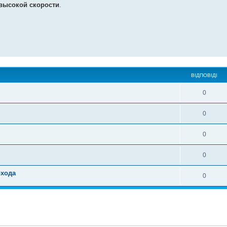
высокой скорости
.
ВІДПОВІДІ
0
0
0
0
охода
0