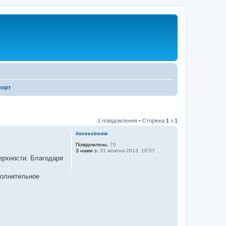
порт
1 повідомлення • Сторінка
1
з
1
iloveextreme
Повідомлень:
70
З нами з:
31 жовтня 2013, 10:57
ерхности. Благодаря
полнительное