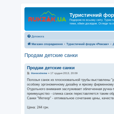
Туристичний фор
Подорожі по всьому світу. Турист
теми, обмін досвідом. Огляди та
Допомога
Магазин спорядження
Туристичний форум «Рюкзак»
Продам детские санки
Продам детские санки
П
iloveextreme
»
17 грудня 2013, 20:09
о
в
Полозья санок из плоскоовальной трубы выставлены "р
і
особому эргономичному дизайну и яркому фирменному 
д
о
Отдельного внимания заслуживает облегченная ручка-т
м
преимущество - спинка санок переставляется таким об
л
е
Санки "Метеор" - оптимальное сочетание цены, качеств
н
н
я
Цена: 244 грн.