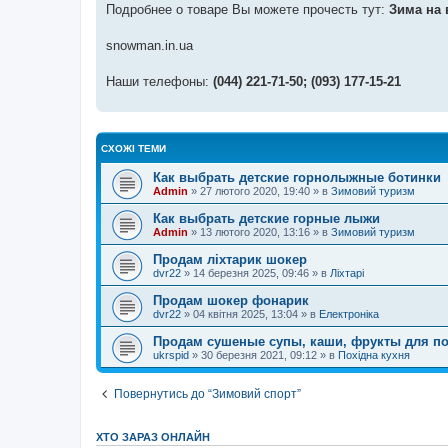
Подробнее о товаре Вы можете прочесть тут:
Зима на 
snowman.in.ua
Наши телефоны:
(044) 221-71-50; (093) 177-15-21
СХОЖІ ТЕМИ
Как выбрать детские горнолыжные ботинки
Admin
»
27 лютого 2020, 19:40
» в
Зимовий туризм
Как выбрать детские горные лыжи
Admin
»
13 лютого 2020, 13:16
» в
Зимовий туризм
Продам ліхтарик шокер
dvr22
»
14 березня 2025, 09:46
» в
Ліхтарі
Продам шокер фонарик
dvr22
»
04 квітня 2025, 13:04
» в
Електроніка
Продам сушеные супы, каши, фрукты для п
ukrspid
»
30 березня 2021, 09:12
» в
Похідна кухня
Повернутись до “Зимовий спорт”
ХТО ЗАРАЗ ОНЛАЙН