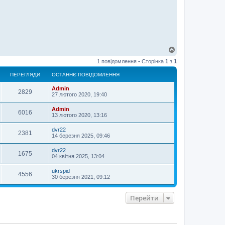
Д
о
1 повідомлення • Сторінка
1
з
1
г
о
ПЕРЕГЛЯДИ
ОСТАННЄ ПОВІДОМЛЕННЯ
р
и
Admin
2829
27 лютого 2020, 19:40
Admin
6016
13 лютого 2020, 13:16
dvr22
2381
14 березня 2025, 09:46
dvr22
1675
04 квітня 2025, 13:04
ukrspid
4556
30 березня 2021, 09:12
Перейти