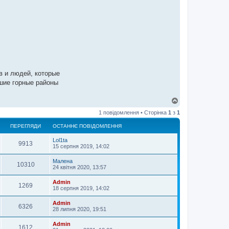
в и людей, которые
йшие горные районы
Д
о
1 повідомлення • Сторінка
1
з
1
г
о
ПЕРЕГЛЯДИ
ОСТАННЄ ПОВІДОМЛЕННЯ
р
и
Lol1ta
9913
15 серпня 2019, 14:02
Малена
10310
24 квітня 2020, 13:57
Admin
1269
18 серпня 2019, 14:02
Admin
6326
28 липня 2020, 19:51
Admin
1612