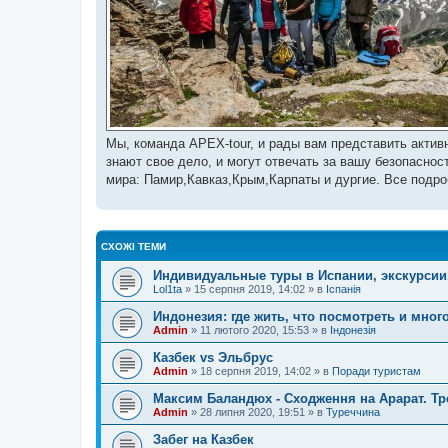
Мы, команда APEX-tour, и рады вам представить акти
знают свое дело, и могут отвечать за вашу безопасно
мира: Памир,Кавказ,Крым,Карпаты и дургие. Все подро
СХОЖІ ТЕМИ
Индивидуальные туры в Испании, экскурсии, 
Lol1ta
»
15 серпня 2019, 14:02
» в
Іспанія
Индонезия: где жить, что посмотреть и мног
Admin
»
11 лютого 2020, 15:53
» в
Індонезія
Казбек vs Эльбрус
Admin
»
18 серпня 2019, 14:02
» в
Поради туристам
Максим Баландюх - Сходження на Арарат. Тре
Admin
»
28 липня 2020, 19:51
» в
Туреччина
Забег на Казбек