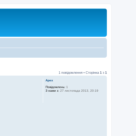
1 повідомлення • Сторінка
1
з
1
Apex
Повідомлень:
1
З нами з:
27 листопада 2013, 20:19