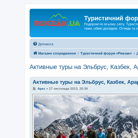
Туристичний фор
Подорожі по всьому світу. Турист
теми, обмін досвідом. Огляди та
Допомога
Магазин спорядження
Туристичний форум «Рюкзак»
Активные туры на Эльбрус, Казбек, А
Активные туры на Эльбрус, Казбек, Арар
П
Apex
»
27 листопада 2013, 20:39
о
в
і
д
о
м
л
е
н
н
я