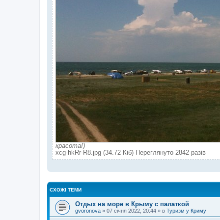
красота!)
xcg-hkRr-R8.jpg (34.72 Кіб) Переглянуто 2842 разів
СХОЖІ ТЕМИ
Отдых на море в Крыму с палаткой
gvoronova
»
07 січня 2022, 20:44
» в
Туризм у Криму