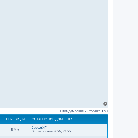
Д
о
1 повідомлення • Сторінка
1
з
1
г
о
ПЕРЕГЛЯДИ
ОСТАННЄ ПОВІДОМЛЕННЯ
р
и
JaguarXF
9707
03 листопада 2025, 21:22