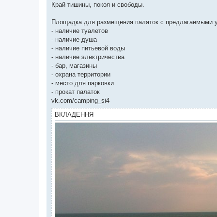
Край тишины, покоя и свободы.
Площадка для размещения палаток с предлагаемыми 
- наличие туалетов
- наличие душа
- наличие питьевой воды
- наличие электричества
- бар, магазины
- охрана территории
- место для парковки
- прокат палаток
vk.com/camping_si4
ВКЛАДЕННЯ