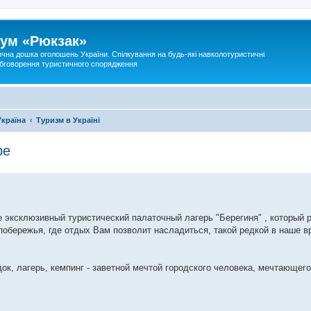
ум «Рюкзак»
ична дошка оголошень України. Спілкування на будь-які навколотуристичні
 обговорення туристичного спорядження
Україна
Туризм в Україні
ре
эксклюзивный туристический палаточный лагерь "Берегиня" , который 
побережья, где отдых Вам позволит насладиться, такой редкой в наше в
ок, лагерь, кемпинг - заветной мечтой городского человека, мечтающег