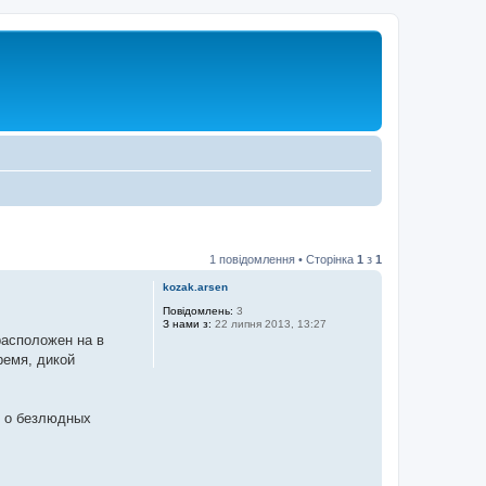
1 повідомлення • Сторінка
1
з
1
kozak.arsen
Повідомлень:
3
З нами з:
22 липня 2013, 13:27
расположен на в
ремя, дикой
о о безлюдных