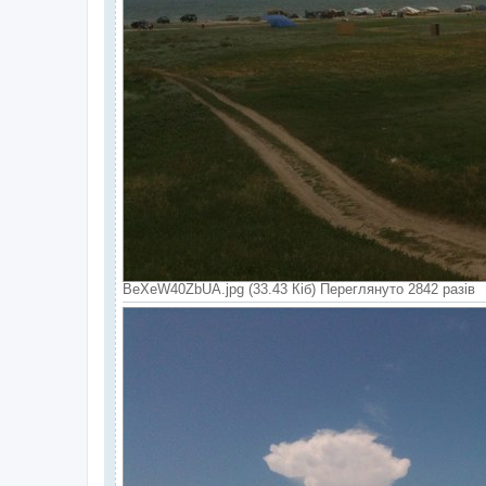
BeXeW40ZbUA.jpg (33.43 Кіб) Переглянуто 2842 разів