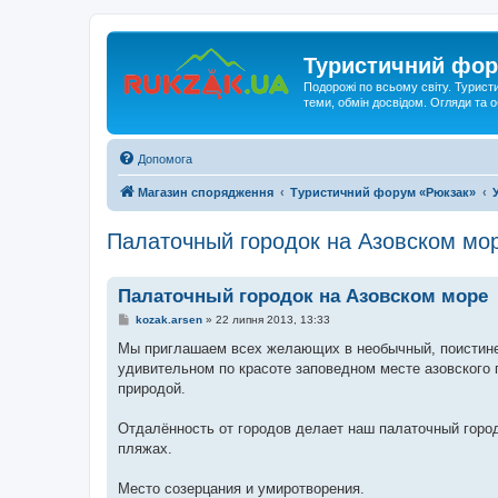
Туристичний фор
Подорожі по всьому світу. Турист
теми, обмін досвідом. Огляди та
Допомога
Магазин спорядження
Туристичний форум «Рюкзак»
Палаточный городок на Азовском мо
Палаточный городок на Азовском море
П
kozak.arsen
»
22 липня 2013, 13:33
о
в
Мы приглашаем всех желающих в необычный, поистине 
і
удивительном по красоте заповедном месте азовского 
д
о
природой.
м
л
е
Отдалённость от городов делает наш палаточный город
н
пляжах.
н
я
Место созерцания и умиротворения.