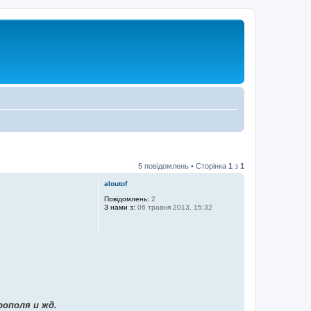
5 повідомлень • Сторінка
1
з
1
aloutof
Повідомлень:
2
З нами з:
06 травня 2013, 15:32
рополя и жд.