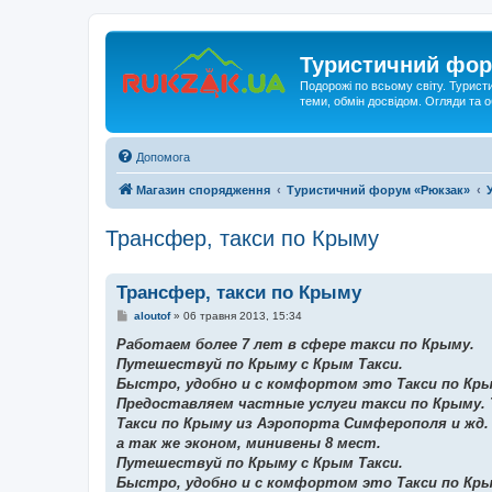
Туристичний фор
Подорожі по всьому світу. Турист
теми, обмін досвідом. Огляди та
Допомога
Магазин спорядження
Туристичний форум «Рюкзак»
Трансфер, такси по Крыму
Трансфер, такси по Крыму
П
aloutof
»
06 травня 2013, 15:34
о
в
Работаем более 7 лет в сфере такси по Крыму.
і
Путешествуй по Крыму с Крым Такси.
д
о
Быстро, удобно и с комфортом это Такси по Кры
м
Предоставляем частные услуги такси по Крыму. 
л
е
Такси по Крыму из Аэропорта Симферополя и жд
н
а так же эконом, минивены 8 мест.
н
я
Путешествуй по Крыму с Крым Такси.
Быстро, удобно и с комфортом это Такси по Кры