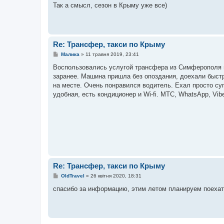
в
Так а смысл, сезон в Крыму уже все)
і
д
о
м
л
е
Re: Трансфер, такси по Крыму
н
н
П
Малика
»
11 травня 2019, 23:41
я
о
в
Воспользовались услугой трансфера из Симферополя в 
і
заранее. Машина пришла без опоздания, доехали быст
д
о
на месте. Очень понравился водитель. Ехал просто су
м
удобная, есть кондиционер и Wi-fi. МТС, WhatsApp, Vib
л
е
н
н
я
Re: Трансфер, такси по Крыму
П
OldTravel
»
26 квітня 2020, 18:31
о
в
спасибо за информацию, этим летом планируем поехат
і
д
о
м
л
е