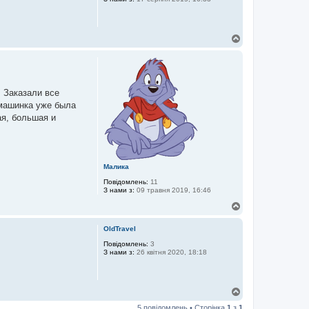
и
Д
о
г
о
р
и
 Заказали все
 машинка уже была
ая, большая и
Малика
Повідомлень:
11
З нами з:
09 травня 2019, 16:46
Д
о
г
OldTravel
о
р
Повідомлень:
3
З нами з:
26 квітня 2020, 18:18
и
Д
о
5 повідомлень • Сторінка
1
з
1