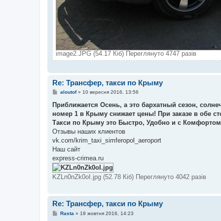
image2.JPG (54.17 Кіб) Переглянуто 4747 разів
Re: Трансфер, такси по Крыму
П
aloutof
»
10 вересня 2016, 13:56
о
в
Приближается Осень, а это бархатный сезон, солне
і
номер 1 в Крыму снижает цены! При заказе в обе с
д
о
Такси по Крыму это Быстро, Удобно и с Комфортом!
м
Отзывы наших клиентов
л
е
vk.com/krim_taxi_simferopol_aeroport
н
Наш сайт
н
я
express-crimea.ru
KZLn0nZk0oI.jpg (52.78 Кіб) Переглянуто 4042 разів
Re: Трансфер, такси по Крыму
П
Rasta
»
19 жовтня 2016, 14:23
о