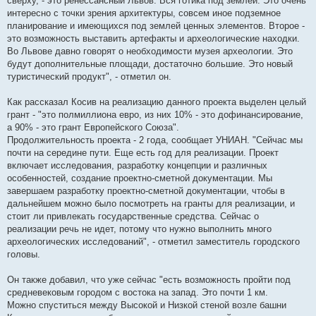
сверху, - это ренессансный Львов. Вся готика под землей. Это очень
интересно с точки зрения архитектуры, совсем иное подземное
планирование и имеющихся под землей ценных элементов. Второе -
это возможность выставить артефакты и археологические находки.
Во Львове давно говорят о необходимости музея археологии. Это
будут дополнительные площади, достаточно большие. Это новый
туристический продукт", - отметил он.
Как рассказал Косив на реализацию данного проекта выделен целый
грант - "это полмиллиона евро, из них 10% - это дофинансирование,
а 90% - это грант Европейского Союза".
Продолжительность проекта - 2 года, сообщает УНИАН. "Сейчас мы
почти на середине пути. Еще есть год для реализации. Проект
включает исследования, разработку концепции и различных
особенностей, создание проектно-сметной документации. Мы
завершаем разработку проектно-сметной документации, чтобы в
дальнейшем можно было посмотреть на гранты для реализации, и
стоит ли привлекать государственные средства. Сейчас о
реализации речь не идет, потому что нужно выполнить много
археологических исследований", - отметил заместитель городского
головы.
Он также добавил, что уже сейчас "есть возможность пройти под
средневековым городом с востока на запад. Это почти 1 км.
Можно спуститься между Высокой и Низкой стеной возле башни