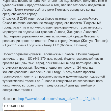
Корнякта, провести приблизительно час под землей, получить много
удовольствия и представление о том, что являет собой подземный
Львов. Потом можно выйти у реки Полтвы с западного конца
средневекового города".
Справка. В 2010 году город Львов выиграл грант Европейского
Союза на финансирование международного проекта "Подземный
город: развитие и популяризация трансграничного туристического
маршрута по подземным трассам Львова, Жешува и Люблина".
Партнерами управления охраны исторической среды Львова по
реализации проекта является Гмина города Жешув (Жешув, Польша)
и Центр "Брама Гродзька - Театр НН" (Люблин, Польша).
Проект софинансируется Европейским Союзом. Общий бюджет
включает: грант ЕС (445,379 тыс. евро), бюджет украинской части
проекта (410,967 тыс. евро), собственный вклад партнеров (10%
стоимости проекта). Период внедрения проекта - 24 месяца.
Финансирование началось в 2011 году. В результате проекта
планируется получить проектно-сметную документацию подземной
туристической трассы во Львове и концепцию ее экспозиционного
наполнения, которая станет предпосылкой для дальнейшего
сооружения трассы.
Источник:
http://www.ukrtourism.com/news_turizm/2 ... _12_1.html
ВКЛАДЕННЯ