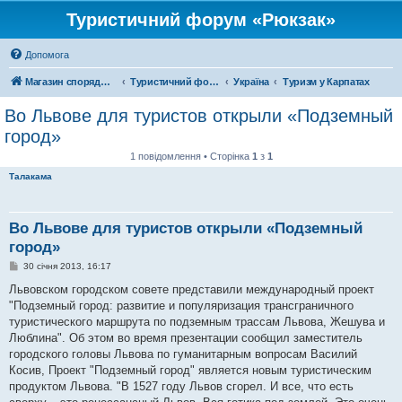
Туристичний форум «Рюкзак»
Допомога
Магазин спорядження
Туристичний форум «Рюкзак»
Україна
Туризм у Карпатах
Во Львове для туристов открыли «Подземный
город»
1 повідомлення • Сторінка
1
з
1
Талакама
Во Львове для туристов открыли «Подземный
город»
П
30 січня 2013, 16:17
о
в
Львовском городском совете представили международный проект
і
"Подземный город: развитие и популяризация трансграничного
д
о
туристического маршрута по подземным трассам Львова, Жешува и
м
Люблина". Об этом во время презентации сообщил заместитель
л
е
городского головы Львова по гуманитарным вопросам Василий
н
Косив, Проект "Подземный город" является новым туристическим
н
я
продуктом Львова. "В 1527 году Львов сгорел. И все, что есть