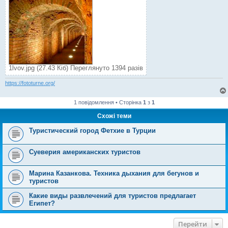
1lvov.jpg (27.43 Кіб) Переглянуто 1394 разів
https://fototurne.org/
1 повідомлення • Сторінка
1
з
1
Схожі теми
Туристический город Фетхие в Турции
Суеверия американских туристов
Марина Казанкова. Техника дыхания для бегунов и
туристов
Какие виды развлечений для туристов предлагает
Египет?
Перейти