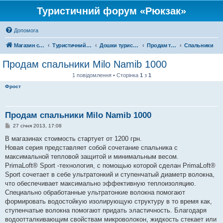
Туристичний форум «Рюкзак»
Допомога
Магазин спорядження
Туристичний форум «Рюкзак»
Дошки туристичних оголошень
Продам туристичне спорядження
Спальники
Продам спальники Milo Namib 1000
1 повідомлення • Сторінка
1
з
1
Фрост
Продам спальники Milo Namib 1000
П
27 січня 2013, 17:08
о
в
В магазинах стоимость стартует от 1200 грн.
і
Новая серия представляет собой сочетание спальника с
д
о
максимальной тепловой защитой и минимальным весом.
м
PrimaLoft® Sport -технология, с помощью которой сделан PrimaLoft®
л
е
Sport сочетает в себе ультратонкий и ступенчатый диаметр волокна,
н
что обеспечивает максимально эффективную теплоизоляцию.
н
я
Специально обработанные ультратонкие волокна помогают
формировать водостойкую изолирующую структуру в то время как,
ступенчатые волокна помогают придать эластичность. Благодаря
водоотталкивающим свойствам микроволокон, жидкость стекает или