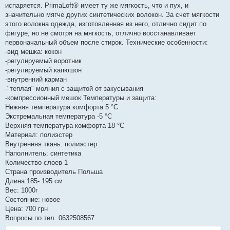
испаряется. PrimaLoft® имеет ту же мягкость, что и пух, и
значительно мягче других синтетических волокон. За счет мягкости
этого волокна одежда, изготовленная из него, отлично сидит по
фигуре, но не смотря на мягкость, отлично восстанавливает
первоначальный объем после стирок. Технические особенности:
-вид мешка: кокон
-регулируемый воротник
-регулируемый капюшон
-внутренний карман
-"теплая" молния с защитой от закусывания
-компрессионный мешок Температуры и защита:
Нижняя температура комфорта 5 °C
Экстремальная температура -5 °C
Верхняя температура комфорта 18 °C
Материал: полиэстер
Внутренняя ткань: полиэстер
Наполнитель: синтетика
Количество слоев 1
Страна производитель Польша
Длина:185- 195 см
Вес: 1000г
Состояние: новое
Цена: 700 грн
Вопросы по тел. 0632508567