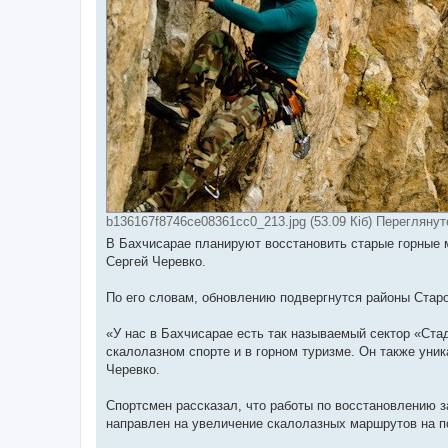
b136167f8746ce08361cc0_213.jpg (53.09 Кіб) Переглянут
В Бахчисарае планируют восстановить старые горные 
Сергей Черевко.
По его словам, обновлению подвергнутся районы Старо
«У нас в Бахчисарае есть так называемый сектор «Стад
скалолазном спорте и в горном туризме. Он также уник
Черевко.
Спортсмен рассказал, что работы по восстановлению з
направлен на увеличение скалолазных маршрутов на п