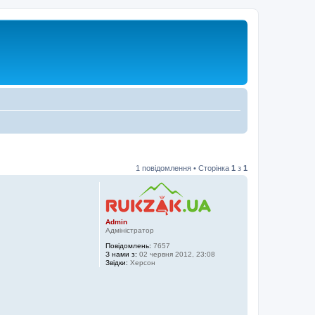
1 повідомлення • Сторінка
1
з
1
Admin
Адміністратор
Повідомлень:
7657
З нами з:
02 червня 2012, 23:08
Звідки:
Херсон