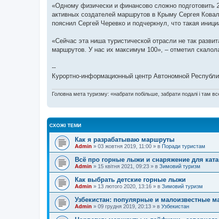
«Одному физически и финансово сложно подготовить 2
активных создателей маршрутов в Крыму Сергея Ковал
пояснил Сергей Черевко и подчеркнул, что такая иниц
«Сейчас эта ниша туристической отрасли не так развит
маршрутов. У нас их максимум 100», – отметил скалол
--
Курортно-информационный центр Автономной Республик
Головна мета туризму: «набрати побільше, забрати подалі і там все
СХОЖІ ТЕМИ
Как я разрабатываю маршруты
Admin
»
03 жовтня 2019, 11:00
» в
Поради туристам
Всё про горные лыжи и снаряжение для кат
Admin
»
15 квітня 2021, 09:23
» в
Зимовий туризм
Как выбрать детские горные лыжи
Admin
»
13 лютого 2020, 13:16
» в
Зимовий туризм
Узбекистан: популярные и малоизвестные 
Admin
»
09 грудня 2019, 20:13
» в
Узбекистан