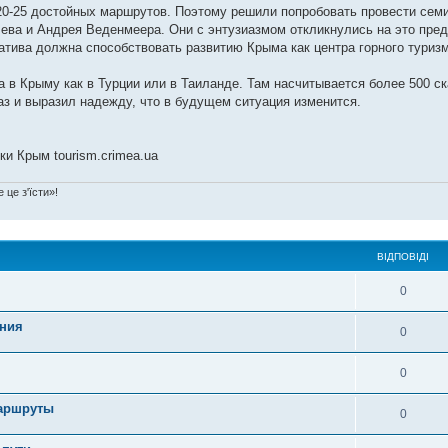
0-25 достойных маршрутов. Поэтому решили попробовать провести сем
ева и Андрея Веденмеера. Они с энтузиазмом откликнулись на это пред
иатива должна способствовать развитию Крыма как центра горного туризм
а в Крыму как в Турции или в Таиланде. Там насчитывается более 500 с
аз и выразил надежду, что в будущем ситуация изменится.
и Крым tourism.crimea.ua
 це з'їсти»!
ВІДПОВІДІ
0
ания
0
0
маршруты
0