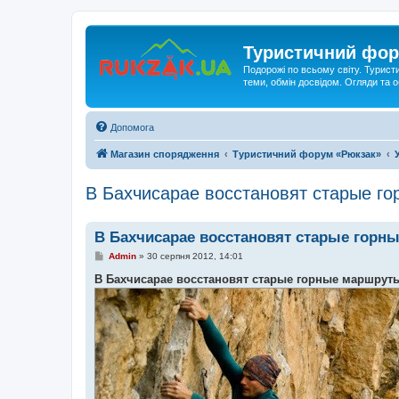
Туристичний фор
Подорожі по всьому світу. Турист
теми, обмін досвідом. Огляди та
Допомога
Магазин спорядження
Туристичний форум «Рюкзак»
В Бахчисарае восстановят старые г
В Бахчисарае восстановят старые горн
П
Admin
»
30 серпня 2012, 14:01
о
в
В Бахчисарае восстановят старые горные маршрут
і
д
о
м
л
е
н
н
я