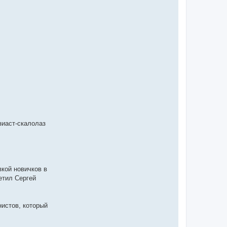
зиаст-скалолаз
вкой новичков в
етил Сергей
нистов, который