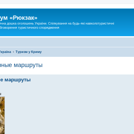
ум «Рюкзак»
ична дошка оголошень України. Спілкування на будь-які навколотуристичні
 обговорення туристичного спорядження
Україна
Туризм у Криму
орные маршруты
ые маршруты
ы