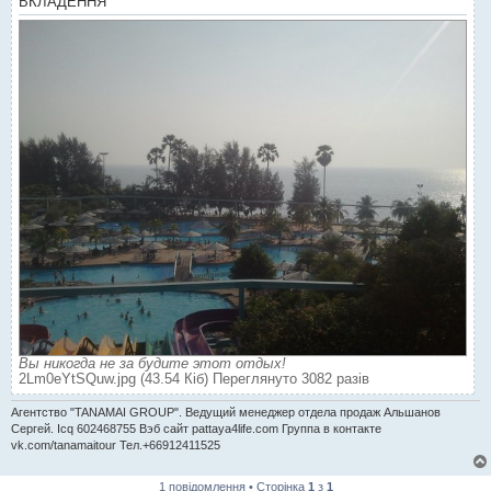
ВКЛАДЕННЯ
Вы никогда не за будите этот отдых!
2Lm0eYtSQuw.jpg (43.54 Кіб) Переглянуто 3082 разів
Агентство "TANAMAI GROUP". Ведущий менеджер отдела продаж Альшанов
Сергей. Icq 602468755 Вэб сайт pattaya4life.com Группа в контакте
vk.com/tanamaitour Тел.+66912411525
1 повідомлення • Сторінка
1
з
1