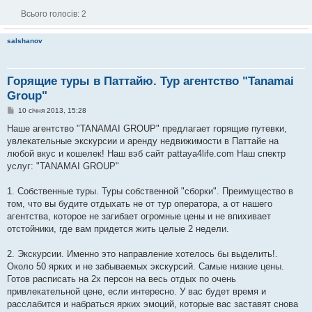
Всього голосів:
2
salshanov
Горящие туры в Паттайю. Тур агентство "Tanamai
Group"
П
10 січня 2013, 15:28
о
в
Наше агентство "TANAMAI GROUP" предлагает горящие путевки,
і
увлекательные экскурсии и аренду недвижимости в Паттайе на
д
о
любой вкус и кошелек! Наш вэб сайт pattaya4life.com Наш спектр
м
услуг: "TANAMAI GROUP"
л
е
н
1. Собственные туры. Туры собственной "сборки". Преимущество в
н
я
том, что вы будите отдыхать не от тур оператора, а от нашего
агентства, которое не загибает огромные цены и не впихивает
отстойники, где вам придется жить целые 2 недели.
2. Экскурсии. Именно это направление хотелось бы выделить!.
Около 50 ярких и не забываемых экскурсий. Самые низкие цены.
Готов расписать на 2х персон на весь отдых по очень
привлекательной цене, если интересно. У вас будет время и
расслабится и набраться ярких эмоций, которые вас заставят снова