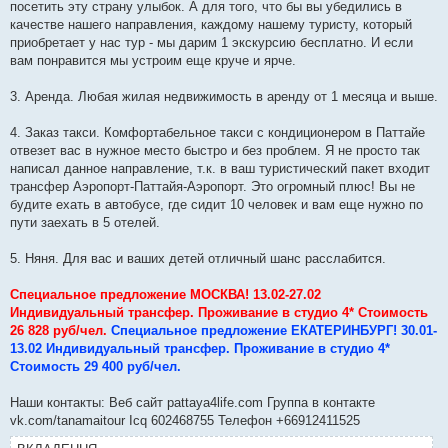
посетить эту страну улыбок. А для того, что бы вы убедились в
качестве нашего направления, каждому нашему туристу, который
приобретает у нас тур - мы дарим 1 экскурсию бесплатно. И если
вам понравится мы устроим еще круче и ярче.
3. Аренда. Любая жилая недвижимость в аренду от 1 месяца и выше.
4. Заказ такси. Комфортабельное такси с кондиционером в Паттайе
отвезет вас в нужное место быстро и без проблем. Я не просто так
написал данное направление, т.к. в ваш туристический пакет входит
трансфер Аэропорт-Паттайя-Аэропорт. Это огромный плюс! Вы не
будите ехать в автобусе, где сидит 10 человек и вам еще нужно по
пути заехать в 5 отелей.
5. Няня. Для вас и ваших детей отличный шанс расслабится.
Специальное предложение МОСКВА! 13.02-27.02
Индивидуальный трансфер. Проживание в студио 4* Стоимость
26 828 руб/чел.
Специальное предложение ЕКАТЕРИНБУРГ! 30.01-
13.02 Индивидуальный трансфер. Проживание в студио 4*
Стоимость 29 400 руб/чел.
Наши контакты: Веб сайт pattaya4life.com Группа в контакте
vk.com/tanamaitour Icq 602468755 Телефон +66912411525