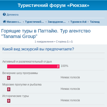
Туристичний форум «Рюкзак»
Допомога
Магазин спорядження
Туристичний форум «Рюкзак»
Закордонний туризм
Туризм в Азії
Таїланд
Горящие туры в Паттайю. Тур агентство
"Tanamai Group"
1 повідомлення • Сторінка
1
з
1
Какой вид экскурсий вы предпочитаете?
Активный и развлекательный отдых
100%
2
Вечерние шоу программы
Немає голосів
0
Морские прогулки и рыбалка
Немає голосів
0
Исторические туры
Немає голосів
0