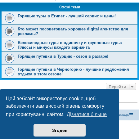
Схожі теми
Горящие туры в Египет - лучший сервис и цены!
Кто может посоветовать хорошее digital агентство для
рекламы?
Велосипедные туры в одиночку и групповые туры:
Плюсы и минусы каждого варианта
Горящие путевки в Турцию - сезон в разгаре!
Горящие путевки в Черногорию - лучшие предложения
отдыха в этом сезоне!
Перейти
Цей вебсайт використовує cookie, щоб
ХТО ЗАРАЗ ОНЛАЙН
забезпечити вам високий рівень комфорту
Зараз переглядають цей форум:
ClaudeBot [бот ШІ]
і 1 гість
при користуванні сайтом.
Дізнатися більше
Магазин спорядження
Туристичний форум «Рюкзак»
Команда
Працює на phpBB® Forum Software © phpBB Limited
Згоден
Конфіденційність
|
Умови