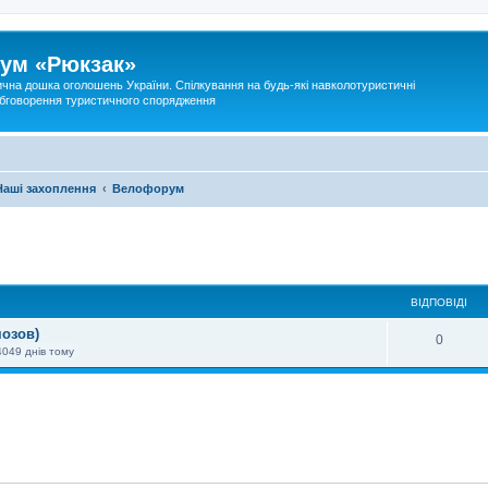
ум «Рюкзак»
ична дошка оголошень України. Спілкування на будь-які навколотуристичні
 обговорення туристичного спорядження
Наші захоплення
Велофорум
ВІДПОВІДІ
мозов)
0
4049 днів тому