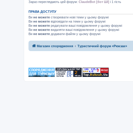
Зараз переглядають цей форум:
ClaudeBot [бот ШІ]
і 1 гість
ПРАВА ДОСТУПУ
Ви
не можете
створювати нові теми у цьому форумі
Ви
не можете
відповідати на теми у цьому форумі
Ви
не можете
редагувати ваші повідомлення у цьому форумі
Ви
не можете
видаляти ваші повідомлення у цьому форумі
Ви
не можете
додавати файли у цьому форумі
Магазин спорядження
Туристичний форум «Рюкзак»