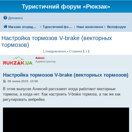
Туристичний форум «Рюкзак»
Допомога
Магазин спорядження
Туристичний форум «Рюкзак»
Наші захоплення
Велофорум
Настройка тормозов V-brake (векторных
тормозов)
1 повідомлення • Сторінка
1
з
1
Admin
Адміністратор
Настройка тормозов V-brake (векторных тормозов)
П
09 липня 2015, 10:06
о
в
В этом выпуске Алексей расскажет когда работают векторные
і
тормоза, а когда нет. Как настроить V-brake тормоза, а так же как
д
о
регулировать вибрейки.
м
л
е
н
н
я