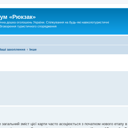
ум «Рюкзак»
ична дошка оголошень України. Спілкування на будь-які навколотуристичні
 обговорення туристичного спорядження
Наші захоплення
Інше
 загальний зміст цієї карти часто асоціюється з початком нового етапу в 