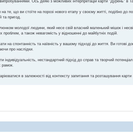
ипробуваннями. Ось деякі з можливих інтерпретацій карти "Дурень" в Т
 на те, що ви стоїте на порозі нового етапу у своєму житті, подібно до п
й та пригод.
малюнком молодої людини, який несе свій власний маленький мішок і несв
 проблем, а також невагомість у відношенні до майбутніх подій.
вати на спонтанність та наївність у вашому підході до життя. Ви готові д
аючи про наслідки.
ати індивідуальність, нестандартний підхід до справ та творчий потенціал
х рамок.
аріюватися в залежності від контексту запитання та розташування карти 