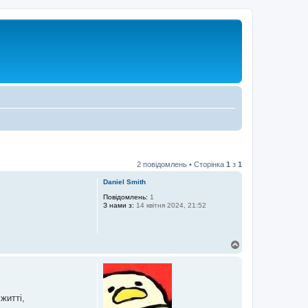
2 повідомлень • Сторінка
1
з
1
Daniel Smith
Повідомлень:
1
З нами з:
14 квітня 2024, 21:52
Д
о
г
о
р
и
житті,