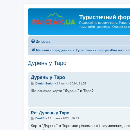
Туристичний фор
Подорожі по всьому світу. Турист
теми, обмін досвідом. Огляди та
Допомога
Магазин спорядження
Туристичний форум «Рюкзак»
Дурень у Таро
Дурень у Таро
П
Daniel Smith
»
14 квітня 2024, 21:53
о
в
Що означає карта "Дурень" в Таро?
і
д
о
м
л
е
Re: Дурень у Таро
н
н
П
DenIIF
»
14 травня 2024, 16:39
я
о
в
Карта "Дурень" в Таро має різноманітні тлумачення, але
і