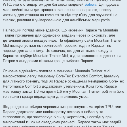
WTC, яка є стандартом для багатьох моделей
Salewa
. Ця підошва
має глибокі шипи для кращого зчеплення з поверхнею, плоску
частину для стояння на каменях та підняту п'яту для зручності на
скелях, роблячи її універсальною для альпійських маршрутів.
На перший погляд може здатися, що черевики Rapace та Mountain
Trainer призначені для однакових завдань через їх схожість, але
детальний аналіз показує інше. На офіційному сайті Mountain Trainer
Mid позиціонується як трекінговий черевик, тоді як Rapace - як
черевик для альпінізму. Це означає, що для літнього походу в
Карпатах підійде Mountain Trainer Mid, а для зимового сходження на
Петрос з льодовими кішками краще вибрати Rapace.
Основна відмінність полягає в мембрані: Mountain Trainer Mid
використовує легку мембрану Gore-Tex Extended Comfort, ідеальну
для літнього трекінгу, тоді як Rapace оснащений мембраною Gore-Tex
Performance Comfort з додатковим утепленням. Крім того, Rapace
має товщу замші 1,8 мм проти 1,6 мм у Mountain Trainer, роблячи його
теплішим і краще підходящим для зимових умов.
Щодо підошви, обидва черевики використовують матеріал TPU, але
Rapace додатково має напівжорстку вставку з нейлону та
скловолокна, що забезпечує більшу жорсткість, необхідну при
використанні кішок на складному рельєфі. Rapace також має задній