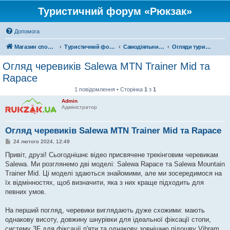
Туристичний форум «Рюкзак»
Допомога
Магазин спорядження
Туристичний форум «Рюкзак»
Самодіяльний туризм
Огляди туристичного спорядження
Огляд черевиків Salewa MTN Trainer Mid та
Rapace
1 повідомлення • Сторінка
1
з
1
Admin
Адміністратор
Огляд черевиків Salewa MTN Trainer Mid та Rapace
П
24 лютого 2024, 12:49
о
в
Привіт, друзі! Сьогоднішнє відео присвячене трекінговим черевикам
і
Salewa. Ми розглянемо дві моделі: Salewa Rapace та Salewa Mountain
д
о
Trainer Mid. Ці моделі здаються знайомими, але ми зосередимося на
м
їх відмінностях, щоб визначити, яка з них краще підходить для
л
е
певних умов.
н
н
я
На перший погляд, черевики виглядають дуже схожими: мають
однакову висоту, довжину шнурівки для ідеальної фіксації стопи,
систему 3F для фіксації п'яти та однакову зовнішню підошву Vibram