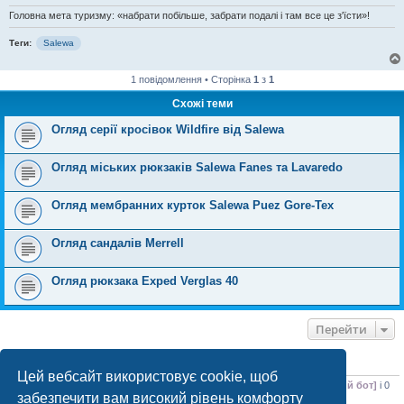
Головна мета туризму: «набрати побільше, забрати подалі і там все це з'їсти»!
Теги:
Salewa
1 повідомлення • Сторінка
1
з
1
Схожі теми
Огляд серії кросівок Wildfire від Salewa
Огляд міських рюкзаків Salewa Fanes та Lavaredo
Огляд мембранних курток Salewa Puez Gore-Tex
Огляд сандалів Merrell
Огляд рюкзака Exped Verglas 40
Перейти
ХТО ЗАРАЗ ОНЛАЙН
Цей вебсайт використовує cookie, щоб
Зараз переглядають цей форум:
ClaudeBot [бот ШІ]
,
Google [пошуковий бот]
і 0
забезпечити вам високий рівень комфорту
гостей