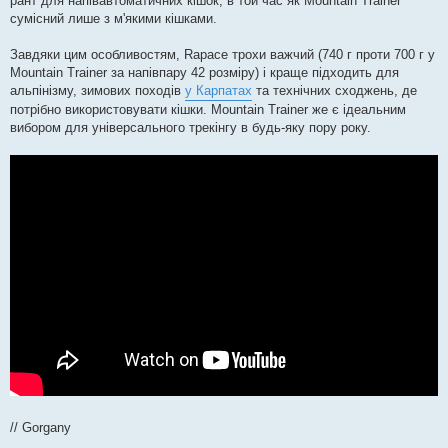
рант для напівавтоматичних кішок, в той час як Mountain Trainer
сумісний лише з м'якими кішками.
Завдяки цим особливостям, Rapace трохи важчий (740 г проти 700 г у
Mountain Trainer за напівпару 42 розміру) і краще підходить для
альпінізму, зимових походів
у Карпатах
та технічних сходжень, де
потрібно використовувати кішки. Mountain Trainer же є ідеальним
вибором для універсального трекінгу в будь-яку пору року.
// Gorgany