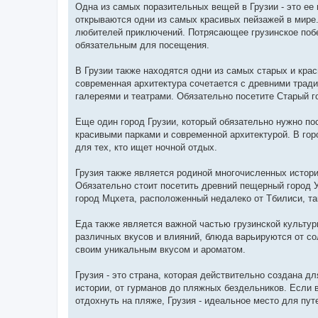
Одна из самых поразительных вещей в Грузии - это ее
открываются одни из самых красивых пейзажей в мире
любителей приключений. Потрясающее грузинское побе
обязательным для посещения.
В Грузии также находятся одни из самых старых и крас
современная архитектура сочетается с древними трад
галереями и театрами. Обязательно посетите Старый 
Еще один город Грузии, который обязательно нужно по
красивыми парками и современной архитектурой. В гор
для тех, кто ищет ночной отдых.
Грузия также является родиной многочисленных истор
Обязательно стоит посетить древний пещерный город 
город Мцхета, расположенный недалеко от Тбилиси, т
Еда также является важной частью грузинской культуры
различных вкусов и влияний, блюда варьируются от со
своим уникальным вкусом и ароматом.
Грузия - это страна, которая действительно создана д
истории, от гурманов до пляжных бездельников. Если 
отдохнуть на пляже, Грузия - идеальное место для пут