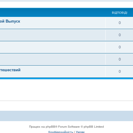
ВІДПОВІДІ
шой Выпуск
0
0
0
0
утешествий
0
Працює на phpBB® Forum Software © phpBB Limited
Конфіденційність
|
Умови