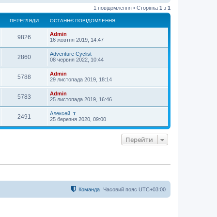
о
1 повідомлення • Сторінка
1
з
1
г
о
ПЕРЕГЛЯДИ
ОСТАННЄ ПОВІДОМЛЕННЯ
р
и
Admin
9826
16 жовтня 2019, 14:47
Adventure Cyclist
2860
08 червня 2022, 10:44
Admin
5788
29 листопада 2019, 18:14
Admin
5783
25 листопада 2019, 16:46
Алексей_т
2491
25 березня 2020, 09:00
Перейти
Команда
Часовий пояс
UTC+03:00