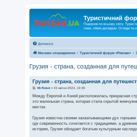
Туристичний фор
Подорожі по всьому світу. Турист
теми, обмін досвідом. Огляди та
Допомога
Магазин спорядження
Туристичний форум «Рюкзак»
Грузия - страна, созданная для путе
Грузия - страна, созданная для путешес
П
Mr.Robot
»
03 квітня 2023, 19:38
о
в
Между Европой и Азией расположилась прекрасная стра
і
это маленькая страна, которая стала скрытой жемчужи
д
о
местах.
м
л
е
Грузия известна своими захватывающими дух горными х
н
где современность сочетается с традициями, а древн
н
я
историю, Грузия обладает богатым культурным наследие