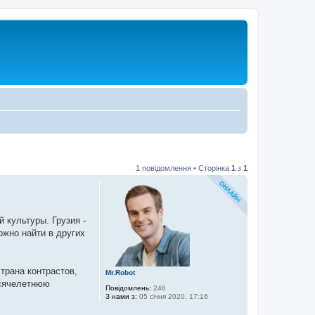
1 повідомлення • Сторінка
1
з
1
 культуры. Грузия -
ожно найти в других
трана контрастов,
Mr.Robot
ысячелетнюю
Повідомлень:
246
З нами з:
05 січня 2020, 17:16