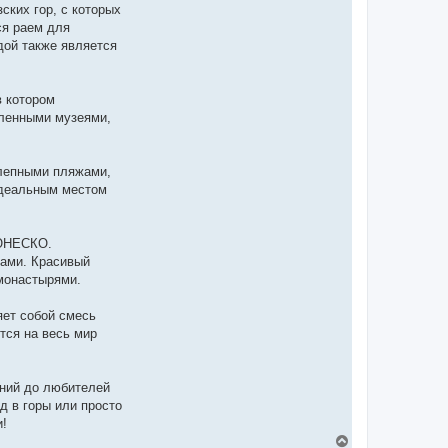
ских гор, с которых
ся раем для
дой также является
в котором
сленными музеями,
олепными пляжами,
идеальным местом
 ЮНЕСКО.
мами. Красивый
монастырями.
яет собой смесь
тся на весь мир
ений до любителей
д в горы или просто
и!
Д