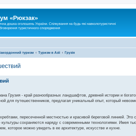
ум «Рюкзак»
ична дошка оголошень України. Спілкування на будь-які навколотуристичні
 обговорення туристичного спорядження
Закордонний туризм
Туризм в Азії
Грузія
шествий
твий
на Грузия - край разнообразных ландшафтов, древней истории и богатой
ной для путешественников, предлагая уникальный опыт, который невозм
ребтами, пересеченной местностью и красивой береговой линией. Это с
ие культуры сохраняются наряду с современными технологиями. Имея т
м, которое можно увидеть в ее архитектуре, искусстве и кухне.