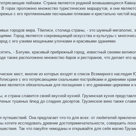
 потрясающие пейзажи. Страна является родиной возвышающихся Кавказ
. В горах проложено множество туристических маршрутов, и они являют
режье с его протяженными песчаными пляжами и кристально чистой во
ивых городов мира. Тбилиси, столица страны, - это шумный мегаполис, 
ициями. Город является сокровищницей искусства и культуры с многочи
город с его узкими мощеными улочками и красивыми зданиями.
сетить, - Батуми, красивый прибрежный город, известный своими велик
оде также расположено множество баров и ресторанов, что делает его 
ических мест, многие из которых входят в список Всемирного наследия
Уплисцихе с его потрясающими скальными постройками и древними хра
акже является обязательным для посещения с его древними церквями и 
, и страна славится своей вкусной кухней. Грузинская кухня представл
леных тушеных блюд до сладких десертов. Грузинское вино также слави
ля путешествий. Она предлагает что-то для всех: от любителей приключ
вы хотите исследовать древние достопримечательности, совершить похо
ешествия. Так что пакуйте чемоданы и открывайте для себя магию Грузи