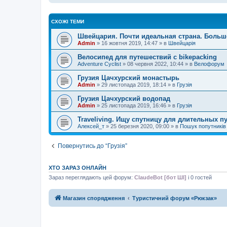
СХОЖІ ТЕМИ
Швейцария. Почти идеальная страна. Боль
Admin
»
16 жовтня 2019, 14:47
» в
Швейцарія
Велосипед для путешествий с bikepacking
Adventure Cyclist
»
08 червня 2022, 10:44
» в
Велофорум
Грузия Цачхурский монастырь
Admin
»
29 листопада 2019, 18:14
» в
Грузія
Грузия Цачхурский водопад
Admin
»
25 листопада 2019, 16:46
» в
Грузія
Traveliving. Ищу спутницу для длительных п
Алексей_т
»
25 березня 2020, 09:00
» в
Пошук попутників
Повернутись до “Грузія”
ХТО ЗАРАЗ ОНЛАЙН
Зараз переглядають цей форум:
ClaudeBot [бот ШІ]
і 0 гостей
Магазин спорядження
Туристичний форум «Рюкзак»