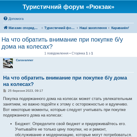
Туристичний форум «Рюкзак»
Допомога
Магазин спорядження
Туристичний форум «Рюкзак»
Наші захоплення
Караванінґ
На что обратить внимание при покупке б/у
дома на колесах?
1 повідомлення • Сторінка
1
з
1
Caravanner
На что обратить внимание при покупке б/у дома
на колесах?
П
25 березня 2023, 09:17
о
в
Покупка подержанного дома на колесах может стать увлекательным
і
занятием, но важно подойти к этому с осторожностью и вдумчиво.
д
о
Вот некоторые моменты, которые следует учитывать при покупке
м
подержанного дома на колесах:
л
е
Бюджет: Определите свой бюджет и придерживайтесь его.
н
н
Учитывайте не только цену покупки, но и ремонт,
я
обслуживание и модернизацию, которые могут потребоваться.