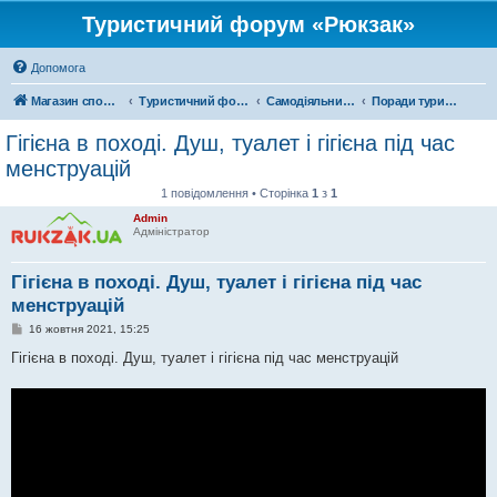
Туристичний форум «Рюкзак»
Допомога
Магазин спорядження
Туристичний форум «Рюкзак»
Самодіяльний туризм
Поради туристам
Гігієна в поході. Душ, туалет і гігієна під час
менструацій
1 повідомлення • Сторінка
1
з
1
Admin
Адміністратор
Гігієна в поході. Душ, туалет і гігієна під час
менструацій
П
16 жовтня 2021, 15:25
о
в
Гігієна в поході. Душ, туалет і гігієна під час менструацій
і
д
о
м
л
е
н
н
я