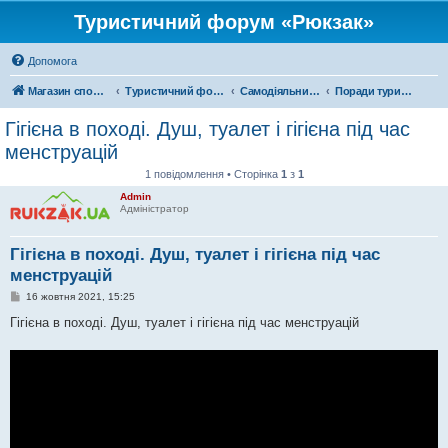
Туристичний форум «Рюкзак»
Допомога
Магазин спорядження
Туристичний форум «Рюкзак»
Самодіяльний туризм
Поради туристам
Гігієна в поході. Душ, туалет і гігієна під час
менструацій
1 повідомлення • Сторінка
1
з
1
Admin
Адміністратор
Гігієна в поході. Душ, туалет і гігієна під час
менструацій
П
16 жовтня 2021, 15:25
о
в
Гігієна в поході. Душ, туалет і гігієна під час менструацій
і
д
о
м
л
е
н
н
я