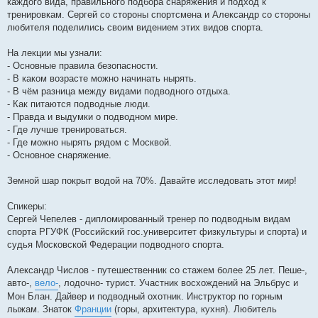
каждого вида, правильного подбора снаряжения и подход к
тренировкам. Сергей со стороны спортсмена и Александр со стороны
любителя поделились своим видением этих видов спорта.
На лекции мы узнали:
- Основные правила безопасности.
- В каком возрасте можно начинать нырять.
- В чём разница между видами подводного отдыха.
- Как питаются подводные люди.
- Правда и выдумки о подводном мире.
- Где лучше тренироваться.
- Где можно нырять рядом с Москвой.
- Основное снаряжение.
Земной шар покрыт водой на 70%. Давайте исследовать этот мир!
Спикеры:
Сергей Чепелев - дипломированный тренер по подводным видам
спорта РГУФК (Российский гос.университет физкультуры и спорта) и
судья Московской Федерации подводного спорта.
Александр Числов - путешественник со стажем более 25 лет. Пеше-,
авто-,
вело-
, лодочно- турист. Участник восхождений на Эльбрус и
Мон Блан. Дайвер и подводный охотник. Инструктор по горным
лыжам. Знаток
Франции
(горы, архитектура, кухня). Любитель