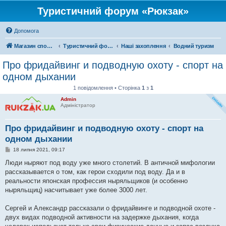
Туристичний форум «Рюкзак»
Допомога
Магазин спорядження
Туристичний форум «Рюкзак»
Наші захоплення
Водний туризм
Про фридайвинг и подводную охоту - спорт на
одном дыхании
1 повідомлення • Сторінка
1
з
1
Admin
Адміністратор
Про фридайвинг и подводную охоту - спорт на
одном дыхании
П
18 липня 2021, 09:17
о
в
Люди ныряют под воду уже много столетий. В античной мифологии
і
рассказывается о том, как герои сходили под воду. Да и в
д
о
реальности японская профессия ныряльщиков (и особенно
м
ныряльщиц) насчитывает уже более 3000 лет.
л
е
н
Сергей и Александр рассказали о фридайвинге и подводной охоте -
н
я
двух видах подводной активности на задержке дыхания, когда