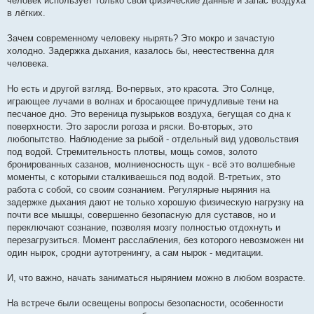
человек использует только свои физические данные и запас воздуха
в лёгких.
Зачем современному человеку нырять? Это мокро и зачастую
холодно. Задержка дыхания, казалось бы, неестественна для
человека.
Но есть и другой взгляд. Во-первых, это красота. Это Солнце,
играющее лучами в волнах и бросающее причудливые тени на
песчаное дно. Это вереница пузырьков воздуха, бегущая со дна к
поверхности. Это заросли рогоза и ряски. Во-вторых, это
любопытство. Наблюдение за рыбой - отдельный вид удовольствия
под водой. Стремительность плотвы, мощь сомов, золото
бронированных сазанов, молниеносность щук - всё это волшебные
моменты, с которыми сталкиваешься под водой. В-третьих, это
работа с собой, со своим сознанием. Регулярные ныряния на
задержке дыхания дают не только хорошую физическую нагрузку на
почти все мышцы, совершенно безопасную для суставов, но и
переключают сознание, позволяя мозгу полностью отдохнуть и
перезагрузиться. Момент расслабления, без которого невозможен ни
один нырок, сродни аутотренингу, а сам нырок - медитации.
И, что важно, начать заниматься нырянием можно в любом возрасте.
На встрече были освещены вопросы безопасности, особенности