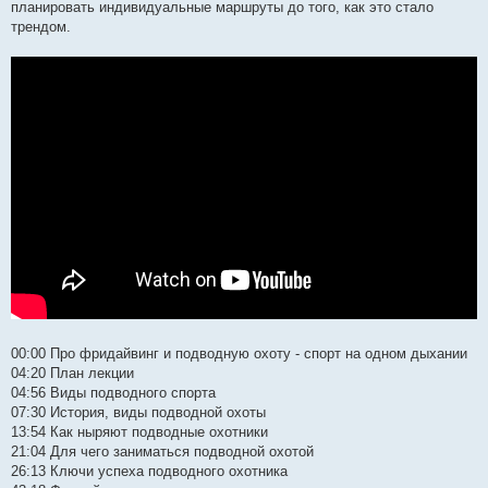
планировать индивидуальные маршруты до того, как это стало
трендом.
00:00 Про фридайвинг и подводную охоту - спорт на одном дыхании
04:20 План лекции
04:56 Виды подводного спорта
07:30 История, виды подводной охоты
13:54 Как ныряют подводные охотники
21:04 Для чего заниматься подводной охотой
26:13 Ключи успеха подводного охотника