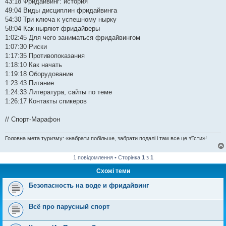
43:18 Фридайвинг: история
49:04 Виды дисциплин фридайвинга
54:30 Три ключа к успешному нырку
58:04 Как ныряют фридайверы
1:02:45 Для чего заниматься фридайвингом
1:07:30 Риски
1:17:35 Противопоказания
1:18:10 Как начать
1:19:18 Оборудование
1:23:43 Питание
1:24:33 Литература, сайты по теме
1:26:17 Контакты спикеров
// Спорт-Марафон
Головна мета туризму: «набрати побільше, забрати подалі і там все це з'їсти»!
1 повідомлення • Сторінка
1
з
1
Схожі теми
Безопасность на воде и фридайвинг
Всё про парусный спорт