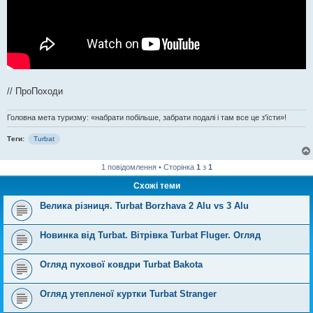
// ПроПоходи
Головна мета туризму: «набрати побільше, забрати подалі і там все це з'їсти»!
Теги:
Turbat
1 повідомлення • Сторінка
1
з
1
Схожі теми
Велика різниця. Turbat Borzhava 2 Alu vs 3 Alu
Новинка від Turbat. Вітрівка Turbat Fluger. Огляд
Огляд пухової ковдри Turbat Bakota
Огляд утепленої куртки Turbat Stranger