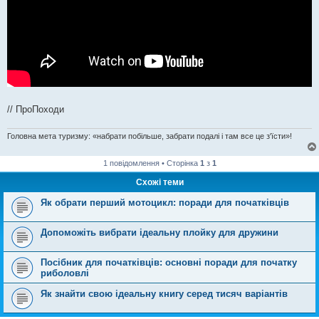
// ПроПоходи
Головна мета туризму: «набрати побільше, забрати подалі і там все це з'їсти»!
1 повідомлення • Сторінка
1
з
1
Схожі теми
Як обрати перший мотоцикл: поради для початківців
Допоможіть вибрати ідеальну плойку для дружини
Посібник для початківців: основні поради для початку
риболовлі
Як знайти свою ідеальну книгу серед тисяч варіантів