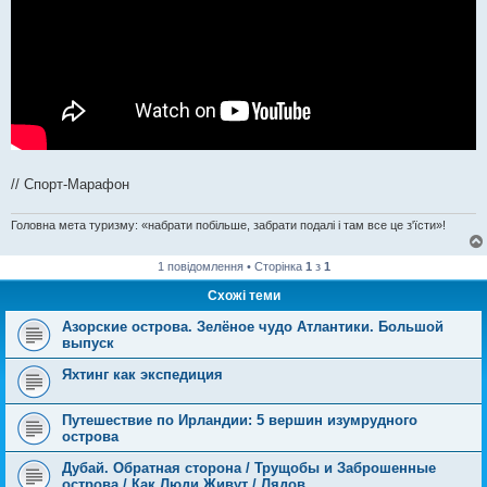
// Спорт-Марафон
Головна мета туризму: «набрати побільше, забрати подалі і там все це з'їсти»!
1 повідомлення • Сторінка
1
з
1
Схожі теми
Азорские острова. Зелёное чудо Атлантики. Большой
выпуск
Яхтинг как экспедиция
Путешествие по Ирландии: 5 вершин изумрудного
острова
Дубай. Обратная сторона / Трущобы и Заброшенные
острова / Как Люди Живут / Лядов