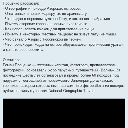
Проценко рассказал:
- О географии и природе Азорских островов.
- О яхтенных и пеших маршрутах по архипелагу.
- Что видно с вершины вулкана Пику, и как на него забраться.
- Почему азорские коровы — самые счастливые.
- Как использовать вулкан для приготовления пищи.
- Почему в некоторых местных пещерах не живут летучие мыши.
- Что связало Азоры с Российской империей.
- Что происходит, когда на остров обрушивается тропический ураган,
и как это всё пережить.
О спикере:
Роман Проценко — яхтенный капитан, фотограф, преподаватель
фотографии, основатель бюро парусных путешествий «Волна». За
последние шесть лет организовал и провёл более 60 походов под
парусом с географией от норвежского Заполярья до азиатских
тропиков, автором которых являлся сам. Его фотоработы из поездок
публиковались журналом National Geographic Traveler.