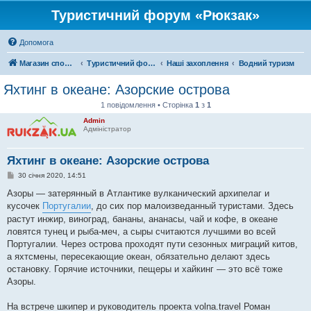
Туристичний форум «Рюкзак»
Допомога
Магазин спорядження
Туристичний форум «Рюкзак»
Наші захоплення
Водний туризм
Яхтинг в океане: Азорские острова
1 повідомлення • Сторінка
1
з
1
Admin
Адміністратор
Яхтинг в океане: Азорские острова
П
30 січня 2020, 14:51
о
в
Азоры — затерянный в Атлантике вулканический архипелаг и
і
кусочек
Португалии
, до сих пор малоизведанный туристами. Здесь
д
о
растут инжир, виноград, бананы, ананасы, чай и кофе, в океане
м
ловятся тунец и рыба-меч, а сыры считаются лучшими во всей
л
е
Португалии. Через острова проходят пути сезонных миграций китов,
н
а яхтсмены, пересекающие океан, обязательно делают здесь
н
я
остановку. Горячие источники, пещеры и хайкинг — это всё тоже
Азоры.
На встрече шкипер и руководитель проекта volna.travel Роман