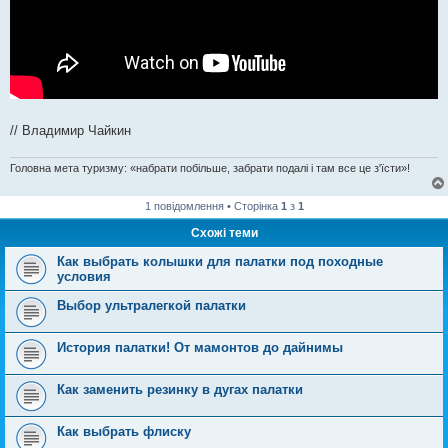
// Владимир Чайкин
Головна мета туризму: «набрати побільше, забрати подалі і там все це з'їсти»!
1 повідомлення • Сторінка
1
з
1
Схожі теми
Как выбрать колышки для палатки под походные
условия
Выбор ультралегкой палатки
История палатки! От мамонтов до дайнимы
Как заменить резинку в дугах палатки
Как выбрать флиску