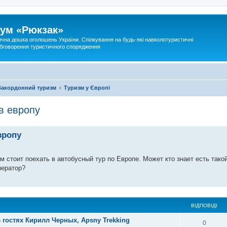
ум «Рюкзак»
ична дошка оголошень України. Спілкування на будь-які навколотуристичні
 обговорення туристичного спорядження
Закордонний туризм
Туризм у Європі
в европу
вропу
 стоит поехать в автобусный тур по Европе. Может кто знает есть тако
ператор?
ВІДПОВІДІ
В гостях Кирилл Черных, Apsny Trekking
0