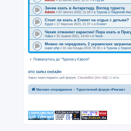
Зачем ехать в Антарктиду. Взгляд туриста
Admin
»
07 лютого 2020, 11:18
» в
Туризм у Південній Ам
Стоит ли ехать в Египет на отдых с детьми?
Egypt
»
17 березня 2023, 21:37
» в
Єгипет
Чехия отменяет карантин! Пора ехать в Прагу
Yuliya
»
31 травня 2021, 14:43
» в
Чехія
Можно ли чередовать 2 украинских загранпа
super-php
»
01 листопада 2019, 00:30
» в
Туризм у Європі
Повернутись до “Туризм у Європі”
ХТО ЗАРАЗ ОНЛАЙН
Зараз переглядають цей форум:
ClaudeBot [бот ШІ]
і 1 гість
Магазин спорядження
Туристичний форум «Рюкзак»