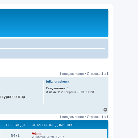
1 повідомлення • Сторінка
1
з
1
julia_grachewa
Повідомлень:
1
З нами з:
23 серпня 2019, 11:20
й туроператор
Д
о
1 повідомлення • Сторінка
1
з
1
г
о
ПЕРЕГЛЯДИ
ОСТАННЄ ПОВІДОМЛЕННЯ
р
и
Admin
8471
20 квітня 2020, 12:57