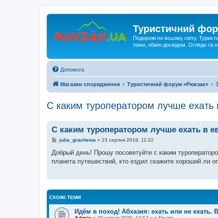
Туристичний фор
Подорожі по всьому світу. Турист
теми, обмін досвідом. Огляди та
Допомога
Магазин спорядження
Туристичний форум «Рюкзак»
C каким туроператором лучше ехать 
C каким туроператором лучше ехать в е
П
julia_grachewa
»
23 серпня 2019, 11:22
о
в
Добрый день! Прошу посоветуйте с каким туроператором
і
планета путешествий, кто ездил скажите хороший ли о
д
о
м
л
е
н
СХОЖІ ТЕМИ
н
я
Идём в поход! Абхазия: ехать или не ехать. 
Admin
»
20 квітня 2020, 12:57
» в
Грузія