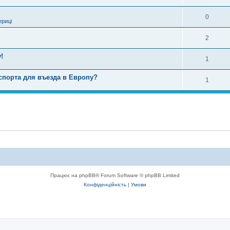
0
ериці
2
!
1
спорта для въезда в Европу?
1
Працює на phpBB® Forum Software © phpBB Limited
Конфіденційність
|
Умови