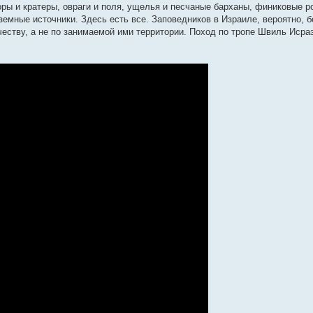
ры и кратеры, овраги и поля, ущелья и песчаные барханы, финиковые р
земные источники. Здесь есть все. Заповедников в Израиле, вероятно, 
ичеству, а не по занимаемой ими территории. Поход по тропе Швиль Исра