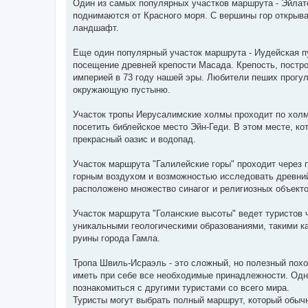
Один из самых популярных участков маршрута - Эйлатс
поднимаются от Красного моря. С вершины гор открыв
ландшафт.
Еще один популярный участок маршрута - Иудейская п
посещение древней крепости Масада. Крепость, постр
империей в 73 году нашей эры. Любители пеших прогу
окружающую пустыню.
Участок тропы Иерусалимские холмы проходит по хол
посетить библейское место Эйн-Геди. В этом месте, ко
прекрасный оазис и водопад.
Участок маршрута "Галилейские горы" проходит через
горным воздухом и возможностью исследовать древний 
расположено множество синагог и религиозных объекто
Участок маршрута "Голанские высоты" ведет туристов 
уникальными геологическими образованиями, такими к
руины города Гамла.
Тропа Швиль-Исраэль - это сложный, но полезный пох
иметь при себе все необходимые принадлежности. Одна
познакомиться с другими туристами со всего мира.
Туристы могут выбрать полный маршрут, который обычно