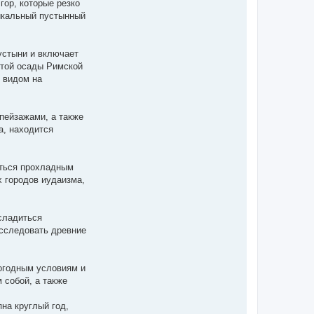
гор, которые резко
икальный пустынный
устыни и включает
итой осады Римской
 видом на
пейзажами, а также
а, находится
иться прохладным
х городов иудаизма,
сладиться
исследовать древние
погодным условиям и
 собой, а также
пна круглый год,