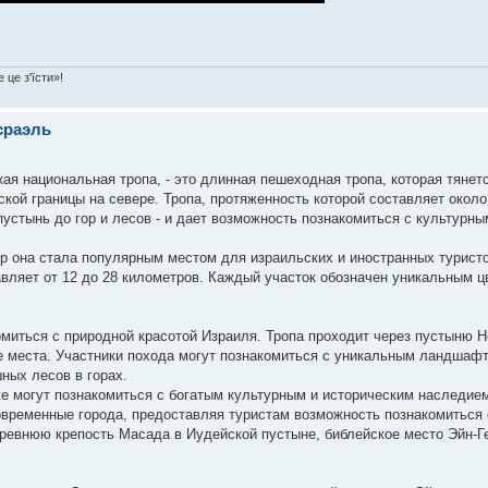
 це з'їсти»!
сраэль
кая национальная тропа, - это длинная пешеходная тропа, которая тянет
ской границы на севере. Тропа, протяженность которой составляет около
устынь до гор и лесов - и дает возможность познакомиться с культурны
пор она стала популярным местом для израильских и иностранных турист
тавляет от 12 до 28 километров. Каждый участок обозначен уникальным ц
миться с природной красотой Израиля. Тропа проходит через пустыню Н
е места. Участники похода могут познакомиться с уникальным ландшаф
ных лесов в горах.
же могут познакомиться с богатым культурным и историческим наследие
овременные города, предоставляя туристам возможность познакомиться 
древнюю крепость Масада в Иудейской пустыне, библейское место Эйн-Г