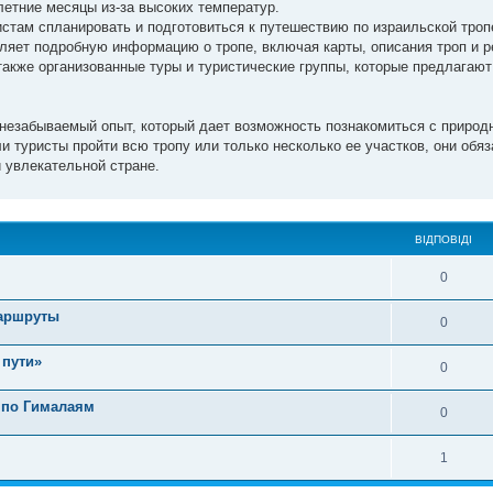
летние месяцы из-за высоких температур.
стам спланировать и подготовиться к путешествию по израильской тро
ляет подробную информацию о тропе, включая карты, описания троп и 
акже организованные туры и туристические группы, которые предлагают
 незабываемый опыт, который дает возможность познакомиться с природн
ли туристы пройти всю тропу или только несколько ее участков, они обя
и увлекательной стране.
ВІДПОВІДІ
0
маршруты
0
 пути»
0
 по Гималаям
0
1