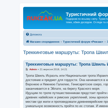
Туристичний фор
Подорожі по всьому світу. Турист
теми, обмін досвідом. Огляди та
Допомога
Магазин спорядження
Туристичний форум «Рюкзак»
Треккинговые маршруты: Тропа Швил
Треккинговые маршруты: Тропа Швиль 
П
Admin
»
21 вересня 2018, 14:21
о
в
Тропа Швиль Исраэль или Национальная тропа Израиля
і
достояние и предмет для гордости. Она начинается в к
д
о
Верхнюю и Нижнюю Галилею, Генисаретское озеро, гор
м
заканчивается в Эйлате, на берегу Красного моря.
л
е
Идущим по тропе путешественникам предстоит пройти м
н
древних набейских и римских укреплений, зоны археол
н
я
местам где жили и проповедовали древнееврейские про
уникальную возможность пройти по их стопам. И именно