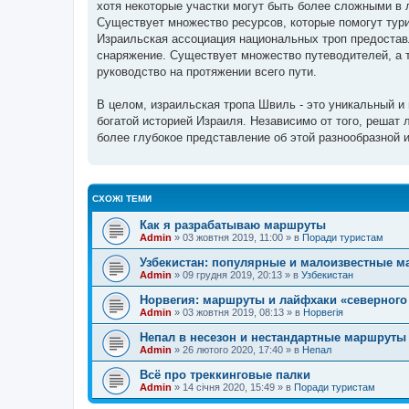
хотя некоторые участки могут быть более сложными в 
Существует множество ресурсов, которые помогут тури
Израильская ассоциация национальных троп предостав
снаряжение. Существует множество путеводителей, а т
руководство на протяжении всего пути.
В целом, израильская тропа Швиль - это уникальный и
богатой историей Израиля. Независимо от того, решат 
более глубокое представление об этой разнообразной 
СХОЖІ ТЕМИ
Как я разрабатываю маршруты
Admin
»
03 жовтня 2019, 11:00
» в
Поради туристам
Узбекистан: популярные и малоизвестные 
Admin
»
09 грудня 2019, 20:13
» в
Узбекистан
Норвегия: маршруты и лайфхаки «северного
Admin
»
03 жовтня 2019, 08:13
» в
Норвегія
Непал в несезон и нестандартные маршруты
Admin
»
26 лютого 2020, 17:40
» в
Непал
Всё про треккинговые палки
Admin
»
14 січня 2020, 15:49
» в
Поради туристам