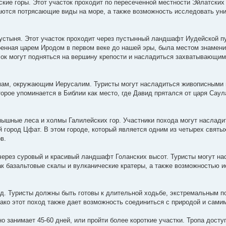
кие горы. Этот участок проходит по пересеченной местности Эйлатских 
аются потрясающие виды на море, а также возможность исследовать ун
устыня. Этот участок проходит через пустынный ландшафт Иудейской п
оенная царем Иродом в первом веке до нашей эры, была местом знамен
лок могут подняться на вершину крепости и насладиться захватывающим
мам, окружающим Иерусалим. Туристы могут насладиться живописными 
торое упоминается в Библии как место, где Давид прятался от царя Саул
 пышные леса и холмы Галилейских гор. Участники похода могут наслад
город Цфат. В этом городе, который является одним из четырех святы
в.
через суровый и красивый ландшафт Голанских высот. Туристы могут на
ак базальтовые скалы и вулканические кратеры, а также возможностью 
од. Туристы должны быть готовы к длительной ходьбе, экстремальным 
ко этот поход также дает возможность соединиться с природой и самим
 занимает 45-60 дней, или пройти более короткие участки. Тропа досту