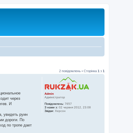
2 повідомлень • Сторінка
1
з
1
ациональное
Admin
Адміністратор
ходит через
гев. И
Повідомлень:
7657
З нами з:
02 червня 2012, 23:08
Звідки:
Херсон
, увидеть руин
ми дороги. По
од по тропе дает