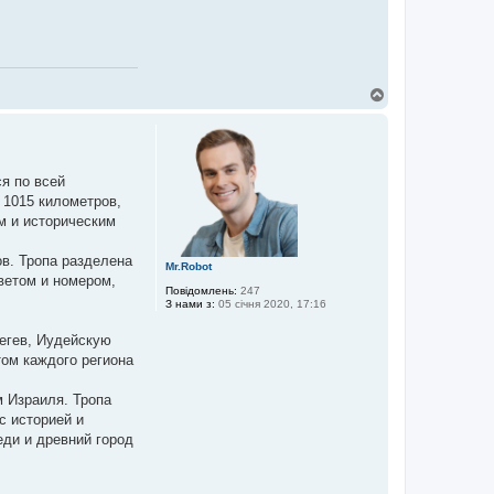
Д
о
г
о
р
и
ся по всей
 1015 километров,
м и историческим
ов. Тропа разделена
Mr.Robot
ветом и номером,
Повідомлень:
247
З нами з:
05 січня 2020, 17:16
егев, Иудейскую
том каждого региона
м Израиля. Тропа
с историей и
еди и древний город