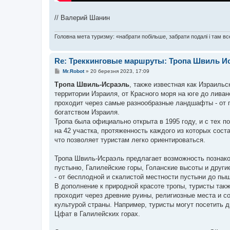
// Валерий Шанин
Головна мета туризму: «набрати побільше, забрати подалі і там все
Re: Треккинговые маршруты: Тропа Швиль И
П
Mr.Robot
»
20 березня 2023, 17:09
о
в
Тропа Швиль-Исраэль
, также известная как Израильс
і
территории Израиля, от Красного моря на юге до ливан
д
о
проходит через самые разнообразные ландшафты - от п
м
богатством Израиля.
л
е
Тропа была официально открыта в 1995 году, и с тех 
н
на 42 участка, протяженность каждого из которых сос
н
я
что позволяет туристам легко ориентироваться.
Тропа Швиль-Исраэль предлагает возможность познако
пустыню, Галилейские горы, Голанские высоты и други
- от бесплодной и скалистой местности пустыни до пыш
В дополнение к природной красоте тропы, туристы так
проходит через древние руины, религиозные места и с
культурой страны. Например, туристы могут посетить 
Цфат в Галилейских горах.