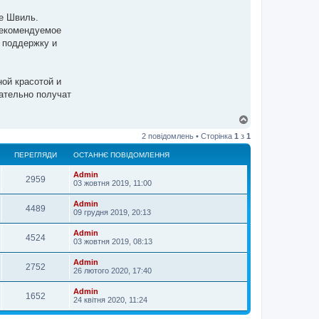
пе Швиль.
рекомендуемое
 поддержку и
ой красотой и
зательно получат
Д
о
2 повідомлень • Сторінка
1
з
1
г
о
ПЕРЕГЛЯДИ
ОСТАННЄ ПОВІДОМЛЕННЯ
р
и
Admin
2959
03 жовтня 2019, 11:00
Admin
4489
09 грудня 2019, 20:13
Admin
4524
03 жовтня 2019, 08:13
Admin
2752
26 лютого 2020, 17:40
Admin
1652
24 квітня 2020, 11:24