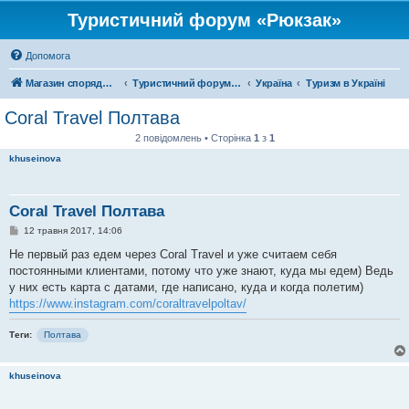
Туристичний форум «Рюкзак»
Допомога
Магазин спорядження
Туристичний форум «Рюкзак»
Україна
Туризм в Україні
Coral Travel Полтава
2 повідомлень • Сторінка
1
з
1
khuseinova
Coral Travel Полтава
П
12 травня 2017, 14:06
о
в
Не первый раз едем через Coral Travel и уже считаем себя
і
постоянными клиентами, потому что уже знают, куда мы едем) Ведь
д
о
у них есть карта с датами, где написано, куда и когда полетим)
м
https://www.instagram.com/coraltravelpoltav/
л
е
н
Теги:
Полтава
н
я
khuseinova