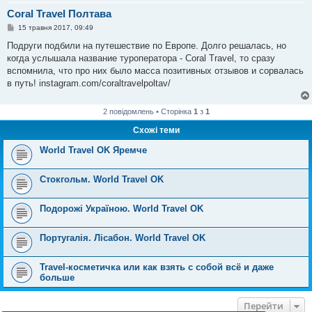
Coral Travel Полтава
П
15 травня 2017, 09:49
о
в
Подруги подбили на путешествие по Европе. Долго решалась, но
і
когда услышала название туроператора - Coral Travel, то сразу
д
о
вспомнила, что про них было масса позитивных отзывов и сорвалась
м
в путь! instagram.com/coraltravelpoltav/
л
е
н
н
2 повідомлень • Сторінка
1
з
1
я
Схожі теми
World Travel OK Яремче
Стокгольм. World Travel OK
Подорожі Україною. World Travel OK
Португалія. Лісабон. World Travel OK
Travel-косметичка или как взять с собой всё и даже
больше
Перейти