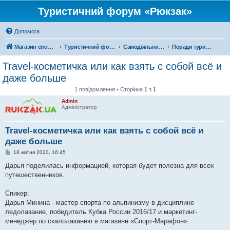
Туристичний форум «Рюкзак»
Допомога
Магазин спорядження
Туристичний форум «Рюкзак»
Самодіяльний туризм
Поради туристам
Travel-косметичка или как взять с собой всё и
даже больше
1 повідомлення • Сторінка
1
з
1
Admin
Адміністратор
Travel-косметичка или как взять с собой всё и
даже больше
П
18 квітня 2020, 16:45
о
в
Дарья поделилась информацией, которая будет полезна для всех
і
путешественников.
д
о
м
Спикер:
л
е
Дарья Минина - мастер спорта по альпинизму в дисциплине
н
ледолазание, победитель Кубка России 2016/17 и маркетинг-
н
я
менеджер по скалолазанию в магазине «Спорт-Марафон».