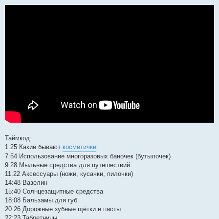
Таймкод:
1:25 Какие бывают
косметички
7:54 Использование многоразовых баночек (бутылочек)
9:28 Мыльные средства для путешествий
11:22 Аксессуары (ножи, кусачки, пилочки)
14:48 Вазелин
15:40 Солнцезащитные средства
18:08 Бальзамы для губ
20:26 Дорожные зубные щётки и пасты
22:23 Таблетницы