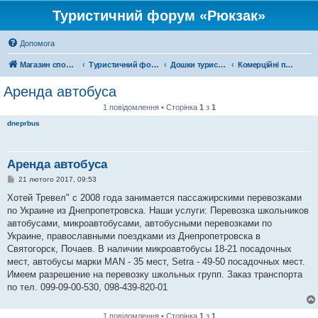
Туристичний форум «Рюкзак»
Допомога
Магазин спорядження
Туристичний форум «Рюкзак»
Дошки туристичних оголошень
Комерційні подорожі
Аренда автобуса
1 повідомлення • Сторінка
1
з
1
dneprbus
Аренда автобуса
П
21 лютого 2017, 09:53
о
в
Хотей Тревел" с 2008 года занимается пассажирскими перевозками
і
по Украине из Днепропетровска. Наши услуги: Перевозка школьников
д
о
автобусами, микроавтобусами, автобусными перевозками по
м
Украине, православными поездками из Днепропетровска в
л
е
Святогорск, Почаев. В наличии микроавтобусы 18-21 посадочных
н
мест, автобусы марки MAN - 35 мест, Setra - 49-50 посадочных мест.
н
я
Имеем разрешение на перевозку школьных групп. Заказ транспорта
по тел. 099-09-00-530, 098-439-820-01
1 повідомлення • Сторінка
1
з
1