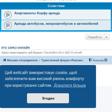
Схожі теми
Апартаменты Корфу аренда
Аренда автобусов, микроавтобусов и автомобилей
Перейти
ХТО ЗАРАЗ ОНЛАЙН
Зараз переглядають цей форум:
ClaudeBot [бот ШІ]
і 0 гостей
Магазин спорядження
Туристичний форум «Рюкзак»
Команда
Працює на phpBB® Forum Software © phpBB Limited
Цей вебсайт використовує cookie, щоб
Конфіденційність
|
Умови
забезпечити вам високий рівень комфорту
при користуванні сайтом.
Дізнатися більше
Згоден