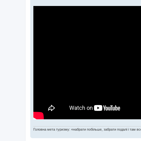
Головна мета туризму: «набрати побільше, забрати подалі і там все