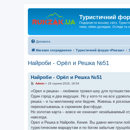
Туристичний фор
Подорожі по всьому світу. Турист
теми, обмін досвідом. Огляди та
Допомога
Магазин спорядження
Туристичний форум «Рюкзак»
Найроби - Орёл и Решка №51
Найроби - Орёл и Решка №51
П
Admin
»
18 серпня 2016, 16:54
о
в
«Орел и решка» - любимое трэвел-шоу для путешествен
і
Один город и два ведущих. Но у кого-то на все удоволь
д
о
решка – и ты миллионер или бедняк. Живешь в роскош
м
перехватываешь в скромном фастфуде.
л
е
Но золотая карта – вовсе не означает незабываемый о
н
навсегда.
н
я
Орел и Решка в Найроби, Кения. Вы давно мечтали поб
туристическим маршрутам и по богом забытым трущоб