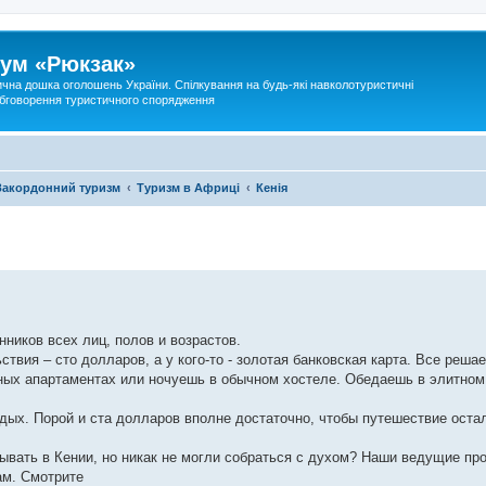
ум «Рюкзак»
ична дошка оголошень України. Спілкування на будь-які навколотуристичні
 обговорення туристичного спорядження
Закордонний туризм
Туризм в Африці
Кенія
ников всех лиц, полов и возрастов.
ствия – сто долларов, а у кого-то - золотая банковская карта. Все реша
ных апартаментах или ночуешь в обычном хостеле. Обедаешь в элитном
тдых. Порой и ста долларов вполне достаточно, чтобы путешествие оста
ывать в Кении, но никак не могли собраться с духом? Наши ведущие про
ам. Смотрите