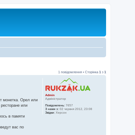
1 повідомлення • Сторінка
1
з
1
Admin
Адміністратор
ет монетка. Орел или
 ресторане или
Повідомлень:
7657
З нами з:
02 червня 2012, 23:08
Звідки:
Херсон
лось в памяти
ведут вас по