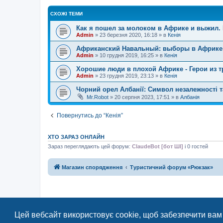
СХОЖІ ТЕМИ
Как я пошел за молоком в Африке и выжил. 
Admin
»
23 березня 2020, 16:18
» в
Кенія
Африканский Навальный: выборы в Африке - 
Admin
»
10 грудня 2019, 16:25
» в
Кенія
Хорошие люди в плохой Африке - Герои из т
Admin
»
23 грудня 2019, 23:13
» в
Кенія
Чорний орел Албанії: Символ незалежності т
Mr.Robot
»
20 серпня 2023, 17:51
» в
Албанія
Повернутись до “Кенія”
ХТО ЗАРАЗ ОНЛАЙН
Зараз переглядають цей форум:
ClaudeBot [бот ШІ]
і 0 гостей
Магазин спорядження
Туристичний форум «Рюкзак»
Цей вебсайт використовує cookie, щоб забезпечити вам