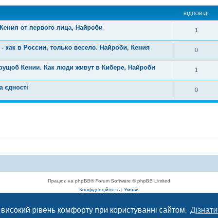
ВІДПОВІДІ
Кения от первого лица, Найроби
1
как в России, только весело. Найроби, Кения
0
рущоб Кении. Как люди живут в Кибере, Найроби
1
а єдності
0
Працює на phpBB® Forum Software © phpBB Limited
Конфіденційність
|
Умови
 високий рівень комфорту при користуванні сайтом.
Дізнати