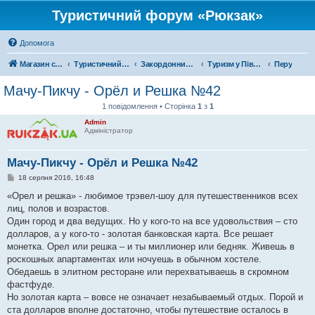
Туристичний форум «Рюкзак»
Допомога
Магазин спорядження
Туристичний форум «Рюкзак»
Закордонний туризм
Туризм у Південній Америці
Перу
Мачу-Пикчу - Орёл и Решка №42
1 повідомлення • Сторінка
1
з
1
Admin
Адміністратор
Мачу-Пикчу - Орёл и Решка №42
П
18 серпня 2016, 16:48
о
в
«Орел и решка» - любимое трэвел-шоу для путешественников всех
і
лиц, полов и возрастов.
д
о
Один город и два ведущих. Но у кого-то на все удовольствия – сто
м
долларов, а у кого-то - золотая банковская карта. Все решает
л
е
монетка. Орел или решка – и ты миллионер или бедняк. Живешь в
н
роскошных апартаментах или ночуешь в обычном хостеле.
н
я
Обедаешь в элитном ресторане или перехватываешь в скромном
фастфуде.
Но золотая карта – вовсе не означает незабываемый отдых. Порой и
ста долларов вполне достаточно, чтобы путешествие осталось в