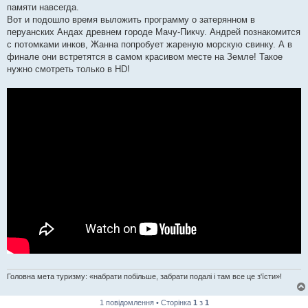
памяти навсегда.
Вот и подошло время выложить программу о затерянном в
перуанских Андах древнем городе Мачу-Пикчу. Андрей познакомится
с потомками инков, Жанна попробует жареную морскую свинку. А в
финале они встретятся в самом красивом месте на Земле! Такое
нужно смотреть только в HD!
Головна мета туризму: «набрати побільше, забрати подалі і там все це з'їсти»!
1 повідомлення • Сторінка
1
з
1