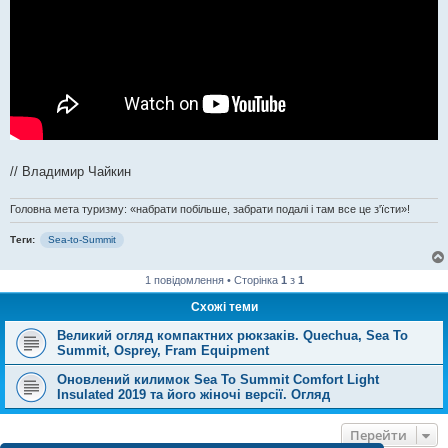
// Владимир Чайкин
Головна мета туризму: «набрати побільше, забрати подалі і там все це з'їсти»!
Теги:
Sea-to-Summit
1 повідомлення • Сторінка
1
з
1
Схожі теми
Великий огляд компактних рюкзаків. Quechua, Sea To
Summit, Osprey, Fram Equipment
Оновлений килимок Sea To Summit Comfort Light
Insulated 2019 та його жіночі версії. Огляд
Перейти