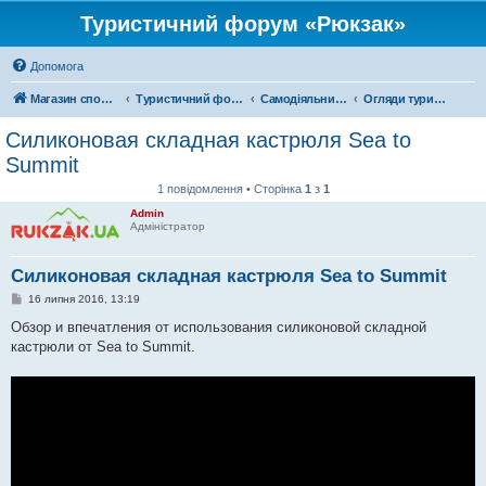
Туристичний форум «Рюкзак»
Допомога
Магазин спорядження
Туристичний форум «Рюкзак»
Самодіяльний туризм
Огляди туристичного спорядження
Силиконовая складная кастрюля Sea to
Summit
1 повідомлення • Сторінка
1
з
1
Admin
Адміністратор
Силиконовая складная кастрюля Sea to Summit
П
16 липня 2016, 13:19
о
в
Обзор и впечатления от использования силиконовой складной
і
кастрюли от Sea to Summit.
д
о
м
л
е
н
н
я