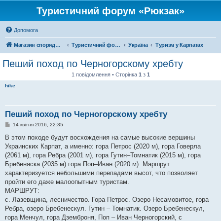
Туристичний форум «Рюкзак»
Допомога
Магазин спорядження
Туристичний форум «Рюкзак»
Україна
Туризм у Карпатах
Пеший поход по Черногорскому хребту
1 повідомлення • Сторінка
1
з
1
hike
Пеший поход по Черногорскому хребту
П
14 квітня 2016, 22:35
о
в
В этом походе будут восхождения на самые высокие вершины
і
Украинских Карпат, а именно: гора Петрос (2020 м), гора Говерла
д
о
(2061 м), гора Ребра (2001 м), гора Гутин–Томнатик (2015 м), гора
м
Бребеняска (2035 м) гора Поп–Иван (2020 м). Маршрут
л
е
характеризуется небольшими перепадами высот, что позволяет
н
пройти его даже малоопытным туристам.
н
я
МАРШРУТ:
с. Лазевщина, лесничество. Гора Петрос. Озеро Несамовитое, гора
Ребра, озеро Бребенескул. Гутин – Томнатик. Озеро Бребенескул,
гора Менчул, гора Дземброня, Поп – Иван Черногорский, с