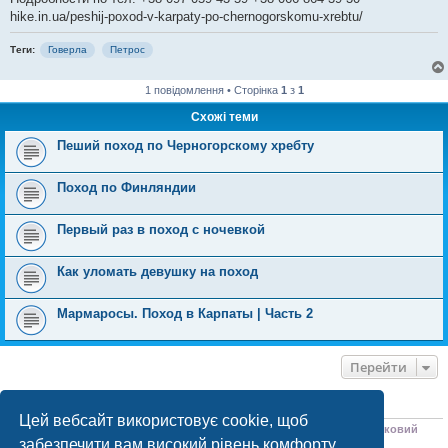
hike.in.ua/peshij-poxod-v-karpaty-po-chernogorskomu-xrebtu/
Теги:
Говерла
Петрос
1 повідомлення • Сторінка
1
з
1
Схожі теми
Пеший поход по Черногорскому хребту
Поход по Финляндии
Первый раз в поход с ночевкой
Как уломать девушку на поход
Мармаросы. Поход в Карпаты | Часть 2
Перейти
ХТО ЗАРАЗ ОНЛАЙН
Цей вебсайт використовує cookie, щоб
Зараз переглядають цей форум:
ClaudeBot [бот ШІ]
,
Petal Search [пошуковий
забезпечити вам високий рівень комфорту
бот]
і 2 гостей