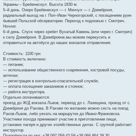
Украины – Бребенескул. Высота 1830 м.
5–й день. Озеро Бребенескул — г. Менчул — г. Дземброня,
радиальный выход на г. Поп–Иван Черногорский, с посещением руин
бывшей Польской обсерватории. Переход к подножью г. Смотрич.
Ночлег.
6–й день. Спуск через хребет Вухатый Камень (или через г. Смотрич)
к селу Дземброня. В Дземброене,мы можем перекусить и
отправиться на автобусе до наших вокзалов отправления.
Стоимость: 1100 грн.
В стоимость включено:
— питание;
— использование общественного снаряжения, костровой посуды,
аптечки;
— регистрация в контрольно-спасательной службе;
— оплата посещения заказников и стоянок;
— работа инструктора.
Отдельно оплачиваются:
проезд до Ж/Д вокзала Львов, переезд до с. Лазещина, проезд от с.
Дземброня до Рахова. В Рахове по желанию можно сесть на поезд
Рахов-Львов, либо уехать на маршрутке до Ивано-Франковска.
Участники похода принимают участие в приготовлении пищи,
установке лагеря и других хозяйственных делах. С группой работает
инструктор.
Подробности по тел: +38 097 059 43 59 +38 066 864 39 30