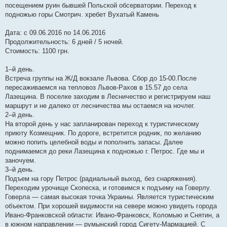
посещением руин бывшей Польской обсерватории. Переход к
подножью горы Смотрич. хребет Вухатый Камень
Дата: с 09.06.2016 по 14.06.2016
Продолжительность: 6 дней / 5 ночей.
Стоимость: 1100 грн.
1–й день.
Встреча группы на Ж/Д вокзале Львова. Сбор до 15-00.После
пересаживаемся на тепловоз Львов-Рахов в 15.57 до села
Лазещина. В поселке заходим в Лесничество и регистрируем наш
маршрут и не далеко от лесничества мы остаемся на ночлег.
2–й день.
На второй день у нас запланирован переход к туристическому
приюту Козмещник. По дороге, встретится родник, по желанию
можно попить целебной воды и пополнить запасы. Далее
поднимаемся до реки Лазещина к подножью г. Петрос. Где мы и
заночуем.
3–й день.
Подъем на гору Петрос (радиальный выход, без снаряжения).
Переходим урочище Скопеска, и готовимся к подъему на Говерлу.
Говерла — самая высокая точка Украины. Является туристическим
объектом. При хорошей видимости на севере можно увидеть города
Ивано-Франковской области: Ивано-Франковск, Коломыю и Снятин, а
в южном направлении — румынский город Сигету-Мармацией. С