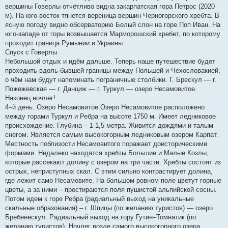
вершины Говерлы отчётливо видна закарпатская гора Петрос (2020
м). На юго-восток тянется вереница вершин Черногорского хребта. В
ясную погоду видно обсерваторию Белый слон на горе Поп Иван. На
юго-западе от горы возвышается Марморошский хребет, по которому
проходит граница Румынии и Украины.
Спуск с Говерлы
Небольшой отдых и идём дальше. Теперь наше путешествие будет
проходить вдоль бывшей границы между Польшей и Чехословакией,
о чём нам будут напоминать пограничные столбики. Г. Брескул — г.
Пожежевская — г. Данциж — г. Туркул — озеро Несамовитое.
Наконец ночлег!
4–й день. Озеро Несамовитое.Озеро Несамовитое расположено
между горами Туркул и Ребра на высоте 1750 м. Имеет ледниковое
происхождение. Глубина – 1-1,5 метра. Живится дождями и талым
снегом. Является самым высокогорным ледниковым озером Карпат.
Местность поблизости Несамовитого поражает доисторическими
формами. Недалеко находятся хребты Большие и Малые Козлы,
которые рассекают долину с озером на три части. Хребты состоят из
острых, неприступных скал. С этим сильно контрастирует долина,
где лежит само Несамовите. На большом ровном поле цветут горные
цветы, а за ними – простираются поля пушистой альпийской сосны.
Потом идем к горе Ребра (радиальный выход на уникальные
скальные образования) – г. Шпицы (по желанию туристов) — озеро
Бребенескул. Радиальный выход на гору Гутин–Томнатик (по
желанию туристов). Ночлег возле самого высокогорного озера