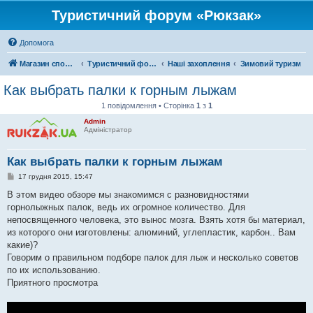
Туристичний форум «Рюкзак»
Допомога
Магазин спорядження
Туристичний форум «Рюкзак»
Наші захоплення
Зимовий туризм
Как выбрать палки к горным лыжам
1 повідомлення • Сторінка
1
з
1
Admin
Адміністратор
Как выбрать палки к горным лыжам
П
17 грудня 2015, 15:47
о
в
В этом видео обзоре мы знакомимся с разновидностями
і
горнолыжных палок, ведь их огромное количество. Для
д
о
непосвященного человека, это вынос мозга. Взять хотя бы материал,
м
из которого они изготовлены: алюминий, углепластик, карбон.. Вам
л
е
какие)?
н
Говорим о правильном подборе палок для лыж и несколько советов
н
я
по их использованию.
Приятного просмотра