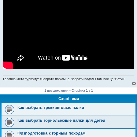
Головна мета туризму: «набрати побільше, забрати подалі і там все це з'їсти»!
1 повідомлення • Сторінка
1
з
1
Схожі теми
Как выбрать треккинговые палки
Как выбрать горнолыжные палки для детей
Физподготовка к горным походам