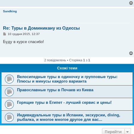
Sandking
Re: Туры в Доминикану из Одессы
П
10 грудня 2015, 12:37
о
в
Буду в курсе спасибо!
і
д
о
м
л
2 повідомлень • Сторінка
1
з
1
е
н
Схожі теми
н
я
Велосипедные туры в одиночку и групповые туры:
Плюсы и минусы каждого варианта
Православные туры в Почаев из Киева
Горящие туры в Египет - лучший сервис и цены!
Индивидуальные туры в Испании, экскурсии, diving,
рыбалка, и многое многое другое для вас...
Перейти