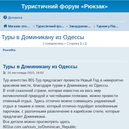
Туристичний форум «Рюкзак»
Допомога
Магазин спорядження
Туристичний форум «Рюкзак»
Закордонний туризм
Туризм у Північній Америці
Туры в Доминикану из Одессы
2 повідомлень • Сторінка
1
з
1
Povo4Ka
Туры в Доминикану из Одессы
П
20 листопада 2015, 16:02
о
в
Тур агентство 801-Тур предлагает провести Новый Год в невероятно
і
красивом месте, благодаря турам в Доминикану из Одессы.
д
о
В этой сказочной стране, которая известна на весь мир
м
великолепной природой и чистейшими пляжами, можно провести
л
е
отменный отдых. Здесь отлично можно совмещать уединенный
н
отдых в тишине и покое, который отлично подойдет влюбленным
н
я
парочкам, с различными развлечение в карибском стиле, которые
предлагает Доминикана.
Все детали можно просмотреть здесь
801tur.com.ua/tours_to/Dominican_Republic