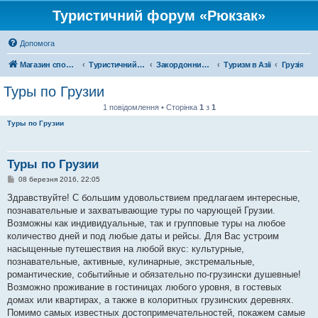
Туристичний форум «Рюкзак»
Допомога
Магазин спорядження
Туристичний форум «Рюкзак»
Закордонний туризм
Туризм в Азії
Грузія
Туры по Грузии
1 повідомлення • Сторінка
1
з
1
Туры по Грузии
Туры по Грузии
П
08 березня 2016, 22:05
о
в
Здравствуйте! С большим удовольствием предлагаем интересные,
і
познавательные и захватывающие туры по чарующей Грузии.
д
о
Возможны как индивидуальные, так и групповые туры на любое
м
количество дней и под любые даты и рейсы. Для Вас устроим
л
е
насыщенные путешествия на любой вкус: культурные,
н
познавательные, активные, кулинарные, экстремальные,
н
я
романтические, событийные и обязательно по-грузински душевные!
Возможно проживание в гостиницах любого уровня, в гостевых
домах или квартирах, а также в колоритных грузинских деревнях.
Помимо самых известных достопримечательностей, покажем самые