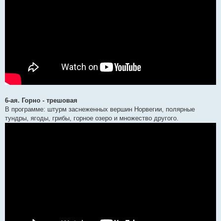
6-ая. Горно - трешовая
В программе: штурм заснеженных вершин Норвегии, полярные
тундры, ягоды, грибы, горное озеро и множество другого.