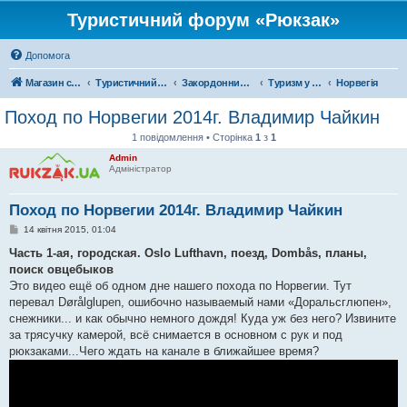
Туристичний форум «Рюкзак»
Допомога
Магазин спорядження
Туристичний форум «Рюкзак»
Закордонний туризм
Туризм у Європі
Норвегія
Поход по Норвегии 2014г. Владимир Чайкин
1 повідомлення • Сторінка
1
з
1
Admin
Адміністратор
Поход по Норвегии 2014г. Владимир Чайкин
П
14 квітня 2015, 01:04
о
в
Часть 1-ая, городская. Oslo Lufthavn, поезд, Dombås, планы,
і
поиск овцебыков
д
о
Это видео ещё об одном дне нашего похода по Норвегии. Тут
м
перевал Dørålglupen, ошибочно называемый нами «Доральсглюпен»,
л
е
снежники... и как обычно немного дождя! Куда уж без него? Извините
н
за трясучку камерой, всё снимается в основном с рук и под
н
я
рюкзаками...Чего ждать на канале в ближайшее время?