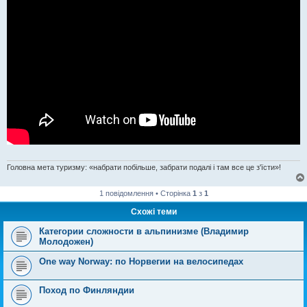
Головна мета туризму: «набрати побільше, забрати подалі і там все це з'їсти»!
1 повідомлення • Сторінка
1
з
1
Схожі теми
Категории сложности в альпинизме (Владимир
Молодожен)
One way Norway: по Норвегии на велосипедах
Поход по Финляндии