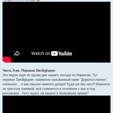
Часть 5-ая. Перевал Dørålglupen
Это видео ещё об одном дне нашего похода по Норвегии. Тут
перевал Dørålglupen, ошибочно называемый нами "Доральсглюпен",
снежники... и как обычно немного дождя! Куда уж без него? Извините
за трясучку камерой, всё снимается в основном с рук и под
рюкзаками...Чего ждать на канале в ближайшее время?