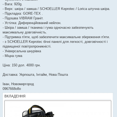
- Вага: 920g.
- Верх: шкіра / замша / SCHOELLER Keprotec / Lorica штучна шкіра.
- Підкладка: GORE-TEX .
- Підошва VIBRAM Граніт.
- Устілка: Диференційований нейлон.
- Шкіра / замша / тканина і гума одночасно забезпечують
максимальну довговічність.
- Підтримка п'яти, щоб забезпечити максимальне збереження п'яти.
- з SCHOELLER Keprotec бічні панелі для легкості, довговічності і
підвищеної повітропроникністі.
- Універсальна шнурівка
- Міцна гума
Ціна: 150 дол. 4000 грн.
Доставка: Укрпошта, Інтайм, Нова Пошта
Іван, Новомиргород
0967668о8о
ВКЛАДЕННЯ