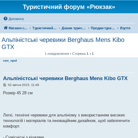
Туристичний форум «Рюкзак»
Допомога
Магазин спорядження
Туристичний форум «Рюкзак»
Дошки туристичних оголошень
Продам туристичне спорядження
Взуття
Альпіністські черевики Berghaus Mens Kibo
GTX
1 повідомлення • Сторінка
1
з
1
van_npol
Альпіністські черевики Berghaus Mens Kibo GTX
П
02 квітня 2015, 11:49
о
в
Розмір 45 28 см
і
д
о
м
л
е
Легкі, технічні черевики для альпінізму з використанням високих
н
технологій і матеріалів та інноваційним дизайном, щоб забезпечити
н
я
комфорт.
- Суміснісні з кішками.