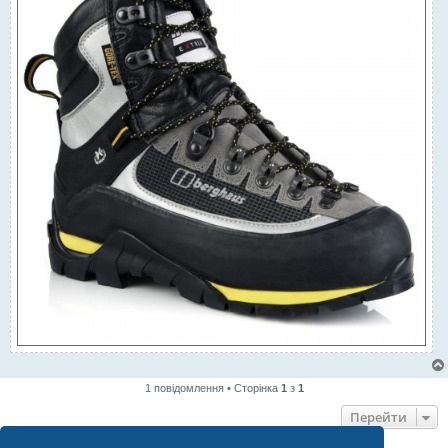
1 повідомлення • Сторінка
1
з
1
Перейти