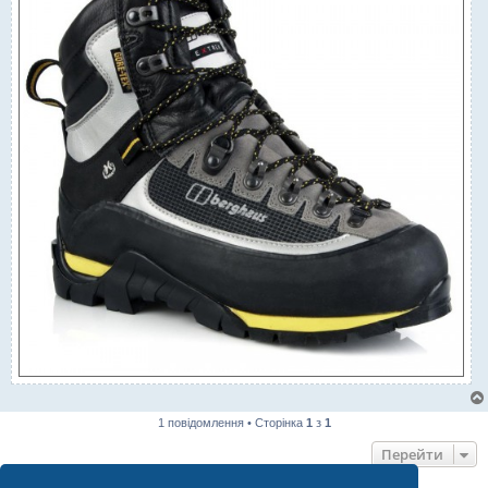
1 повідомлення • Сторінка
1
з
1
Перейти