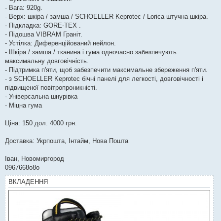
- Вага: 920g.
- Верх: шкіра / замша / SCHOELLER Keprotec / Lorica штучна шкіра.
- Підкладка: GORE-TEX .
- Підошва VIBRAM Граніт.
- Устілка: Диференційований нейлон.
- Шкіра / замша / тканина і гума одночасно забезпечують
максимальну довговічність.
- Підтримка п'яти, щоб забезпечити максимальне збереження п'яти.
- з SCHOELLER Keprotec бічні панелі для легкості, довговічності і
підвищеної повітропроникністі.
- Універсальна шнурівка
- Міцна гума
Ціна: 150 дол. 4000 грн.
Доставка: Укрпошта, Інтайм, Нова Пошта
Іван, Новомиргород
0967668о8о
ВКЛАДЕННЯ