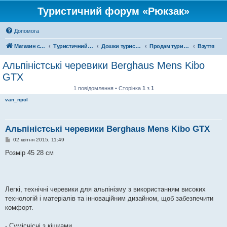
Туристичний форум «Рюкзак»
Допомога
Магазин спорядження
Туристичний форум «Рюкзак»
Дошки туристичних оголошень
Продам туристичне спорядження
Взуття
Альпіністські черевики Berghaus Mens Kibo
GTX
1 повідомлення • Сторінка
1
з
1
van_npol
Альпіністські черевики Berghaus Mens Kibo GTX
П
02 квітня 2015, 11:49
о
в
Розмір 45 28 см
і
д
о
м
л
е
Легкі, технічні черевики для альпінізму з використанням високих
н
технологій і матеріалів та інноваційним дизайном, щоб забезпечити
н
я
комфорт.
- Суміснісні з кішками.