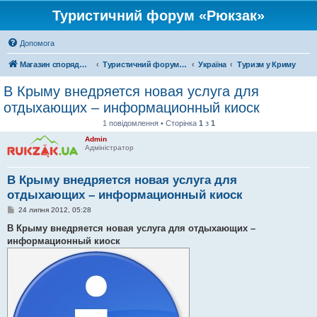
Туристичний форум «Рюкзак»
Допомога
Магазин спорядження
Туристичний форум «Рюкзак»
Україна
Туризм у Криму
В Крыму внедряется новая услуга для
отдыхающих – информационный киоск
1 повідомлення • Сторінка
1
з
1
Admin
Адміністратор
В Крыму внедряется новая услуга для
отдыхающих – информационный киоск
П
24 липня 2012, 05:28
о
в
В Крыму внедряется новая услуга для отдыхающих –
і
информационный киоск
д
о
м
л
е
н
н
я