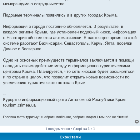
меморандума о сотрудничестве.
Подобные терминалы появились и в других городах Крыма.
Информация о городе постоянно обновляется. В результате, в
каждом регионе Крыма, где установлен подобный киоск, информация
о Евпатории обновляется автоматически. В настоящее время по этой
системе работают Бахчисарай, Севастополь, Керчь, Ялта, поселки
Дачное и Заозерное.
Одно из основных преимуществ терминалов заключается в помощи
наладить взаимодействие между информационно-туристическими
центрами Крыма. Планируется, что сеть киосков будет расширяться
и по стране в целом, что позволит открыть новые возможности по
увеличению туристического потока в Крым.
--
Курортно-информационный центр Автономной Республики Крым
tourism.crimea.ua
Головна мета туризму: «набрати побільше, забрати подалі і там все це з'їсти»!
1 повідомлення • Сторінка
1
з
1
Схожі теми