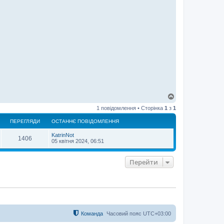
Д
о
1 повідомлення • Сторінка
1
з
1
г
о
ПЕРЕГЛЯДИ
ОСТАННЄ ПОВІДОМЛЕННЯ
р
и
KatrinNot
1406
05 квітня 2024, 06:51
Перейти
Команда
Часовий пояс
UTC+03:00