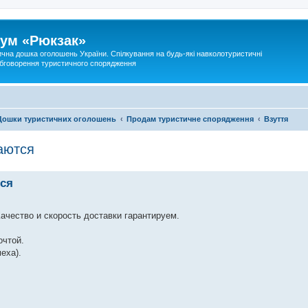
ум «Рюкзак»
ична дошка оголошень України. Спілкування на будь-які навколотуристичні
 обговорення туристичного спорядження
Дошки туристичних оголошень
Продам туристичне спорядження
Взуття
аются
тся
чество и скорость доставки гарантируем.
очтой.
еха).