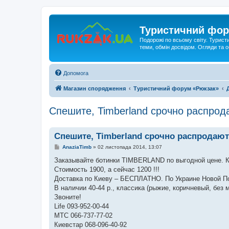
Туристичний фор
Подорожі по всьому світу. Турист
теми, обмін досвідом. Огляди та
Допомога
Магазин спорядження
Туристичний форум «Рюкзак»
Спешите, Timberland срочно распрод
Спешите, Timberland срочно распродаю
П
AnaziaTimb
»
02 листопада 2014, 13:07
о
в
Заказывайте ботинки TIMBERLAND по выгодной цене. Ка
і
Стоимость 1900, а сейчас 1200 !!!
д
о
Доставка по Киеву – БЕСПЛАТНО. По Украине Новой П
м
В наличии 40-44 р., классика (рыжие, коричневый, без м
л
е
Звоните!
н
Life 093-952-00-44
н
я
MTC 066-737-77-02
Киевстар 068-096-40-92