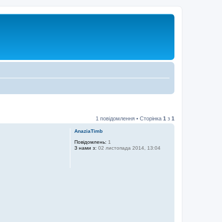
1 повідомлення • Сторінка
1
з
1
AnaziaTimb
Повідомлень:
1
З нами з:
02 листопада 2014, 13:04