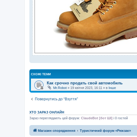
СХОЖІ ТЕМИ
Как срочно продать свой автомобиль
Mr.Robot
»
19 квітня 2023, 16:11
» в
Інше
Повернутись до “Взуття”
ХТО ЗАРАЗ ОНЛАЙН
Зараз переглядають цей форум:
ClaudeBot [бот ШІ]
і 0 гостей
Магазин спорядження
Туристичний форум «Рюкзак»