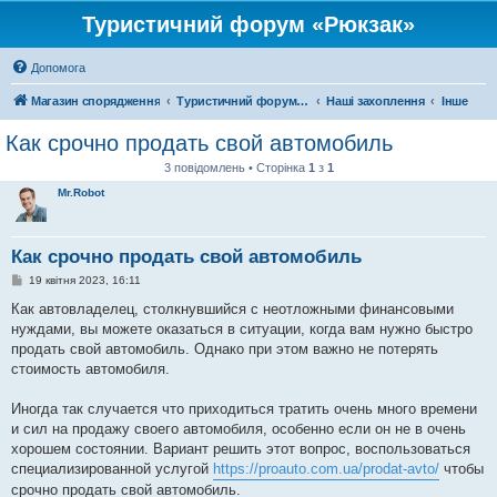
Туристичний форум «Рюкзак»
Допомога
Магазин спорядження
Туристичний форум «Рюкзак»
Наші захоплення
Інше
Как срочно продать свой автомобиль
3 повідомлень • Сторінка
1
з
1
Mr.Robot
Как срочно продать свой автомобиль
П
19 квітня 2023, 16:11
о
в
Как автовладелец, столкнувшийся с неотложными финансовыми
і
нуждами, вы можете оказаться в ситуации, когда вам нужно быстро
д
о
продать свой автомобиль. Однако при этом важно не потерять
м
стоимость автомобиля.
л
е
н
Иногда так случается что приходиться тратить очень много времени
н
я
и сил на продажу своего автомобиля, особенно если он не в очень
хорошем состоянии. Вариант решить этот вопрос, воспользоваться
специализированной услугой
https://proauto.com.ua/prodat-avto/
чтобы
срочно продать свой автомобиль.