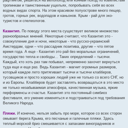
рафтингом, решиться на велопоход или конный поход по извилистым
тропинкам и таинственным ущельях, попробывать себя во всех
водных видах спорта. На этом красивом полуострове много пещер,
гротов, горных рек, водопадов и каньонов. Крым - рай для эко-
туристов и спелеологов.
Казантип.
По поводу этого места существует великое множество
разнообразных мнений. Некоторые считают, что Казантип это -
совокупление дня и ночи, некоторые - что русско-украинский
Амстердам, одни – что рассадник позитива, другие – что пятое
время года. А еще - Казантип это рай без моральных ограничений,
государство тепла и свободы… Таких определений – тысячи.
Каждый, кто хоть раз там побывал, непременно захочет вернуться
туда еще и еще раз. Ведь Казантип - магнит огромных размеров,
который каждое лето притягивает тысячи и тысячи клабберов,
тусовщиков и просто хороших людей уже не только со всего СНГ, но
и из Европы. Клабберов будет заставлять возвращаться в это место
не только незабываемая атмосфера, качественная музыка, яркие
перформенсы и счастье. Казантип это постоянный симбиоз
фестиваля, его умение изменяться и подстраиваться под требования
Великого Народа.
Пляжи.
И конечно, нельзя забыть про море, которое со всех сторон
омывает берега Крыма, его песчаные и галечные пляжи. Здесь
теплый морской бриз смешивается с запахами виноградников и