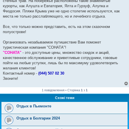
степных трав. На побережье расположены такие знаменитые
курорты, как Алушта и Евпатория, Ялта и Гурзуф, Алупка и
Феодосия. Пляжи Крыма уже не одно столетие используются, как
места не только расслабляющего, но и лечебного отдыха.
Все, что только можно представить, есть на этом сказочном
полуострове!
Организовать незабываемое путишествие Вам поможет
туристическая компания "СОНАТА"!
"СОНАТА"
- это доступные цены, множество скидок и акций,
качественное обслуживание и приветливые сотрудники, гововые
пойти на любые уступки, лишь бы по максимуму удоволетворить
желания клиентов!
Контактный номер -
(044) 507 02 30
Звоните!
1 повідомлення • Сторінка
1
з
1
Схожі теми
Отдых в Пьемонте
Отдых в Болгарии 2024