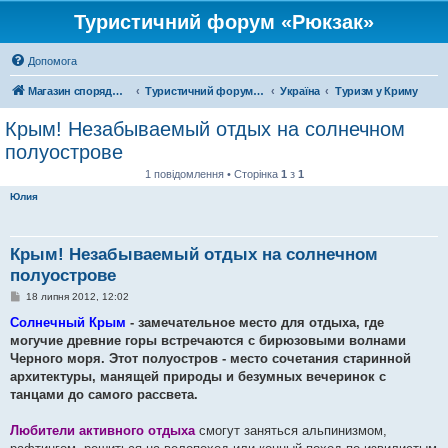
Туристичний форум «Рюкзак»
Допомога
Магазин спорядження
Туристичний форум «Рюкзак»
Україна
Туризм у Криму
Крым! Незабываемый отдых на солнечном
полуострове
1 повідомлення • Сторінка
1
з
1
Юлия
Крым! Незабываемый отдых на солнечном
полуострове
П
18 липня 2012, 12:02
о
в
Солнечный Крым
- замечательное место для отдыха, где
і
могучие древние горы встречаются с бирюзовыми волнами
д
о
Черного моря. Этот полуостров - место сочетания старинной
м
архитектуры, манящей природы и безумных вечеринок с
л
е
танцами до самого рассвета.
н
н
я
Любители активного отдыха
смогут заняться альпинизмом,