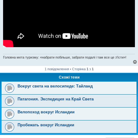
Головна мета туризму: «набрати побільше, забрати подалі і там все це з'їсти»!
1 повідомлення • Сторінка
1
з
1
Схожі теми
Вокруг света на велосипеде: Тайланд
Патагония. Экспедиция на Край Света
Велопоход вокруг Исландии
Пробежать вокруг Исландии