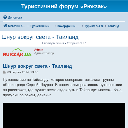
Туристичний форум «Рюкзак»
Допомога
Магазин спорядження
Туристичний форум «Рюкзак»
Закордонний туризм
Туризм в Азії
Таїланд
Шнур вокруг света - Таиланд
1 повідомлення • Сторінка
1
з
1
Admin
Адміністратор
Шнур вокруг света - Таиланд
П
03 серпня 2014, 23:00
о
в
Путешествие по Тайланду, которое совершает вокалист группы
і
«Ленинград» Сергей Шнуров. В своем альтернативном путешествии
д
о
он расскажет, где лучше всего отдохнуть в Тайланде: массаж, бокс,
м
прогулки по рекам, дайвинг.
л
е
н
н
я