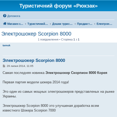
Туристичний форум «Рюкзак»
Допомога
Магазин спорядження
Туристичний форум «Рюкзак»
Дошки туристичних оголошень
Продам туристичне спорядження
Електроніка
Электрошокер Scorpion 8000
1 повідомлення • Сторінка
1
з
1
tamuk
Электрошокер Scorpion 8000
П
29 липня 2014, 11:05
о
в
Самая последняя новинка
Электрошокер Скорпион 8000 Корея
і
д
о
Первая партия модели шокера 2014 года!
м
л
е
Это один из самых мощных электрошокеров представленых на рынке
н
Украины.
н
я
Электрошокер Scorpion 8000 это улучшеная доработка всем
известного Шокера Scorpion 7000