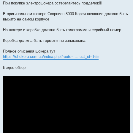
При покупке электрошокера остерегайтесь подделок!!!
В оригинальном шокере Скорпион 8000 Корея название должно быть
выбито на самом корпусе
На шокере и коробке должна быть голограмма и серийный номер.
Коробка должна быть герметично запакована.
Полное описания шокера тут
https://shokeru.com.ua/index.php?route= ... uct_id=165
Видео обзор