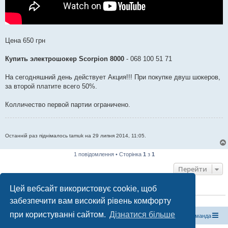
Цена 650 грн
Купить электрошокер Scorpion 8000
- 068 100 51 71
На сегодняшний день действует Акция!!! При покупке двуш шокеров,
за второй платите всего 50%.
Колличество первой партии ограничено.
Останній раз піднімалось tamuk на 29 липня 2014, 11:05.
1 повідомлення • Сторінка
1
з
1
Перейти
Цей вебсайт використовує cookie, щоб
ХТО ЗАРАЗ ОНЛАЙН
забезпечити вам високий рівень комфорту
Зараз переглядають цей форум:
ClaudeBot [бот ШІ]
і 1 гість
при користуванні сайтом.
Дізнатися більше
Магазин спорядження
Туристичний форум «Рюкзак»
Команда